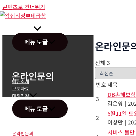
콘텐츠로 건너뛰기
정부네곱창
메뉴 토글
온라인문
전체 3
온라인문의
메뉴소개
번호
제목
보도자료
DB손해보험
매장전경
3
김은영
|
202
메뉴 토글
6월11일 
2
이상만
|
202
서비스 불만
온라인문의