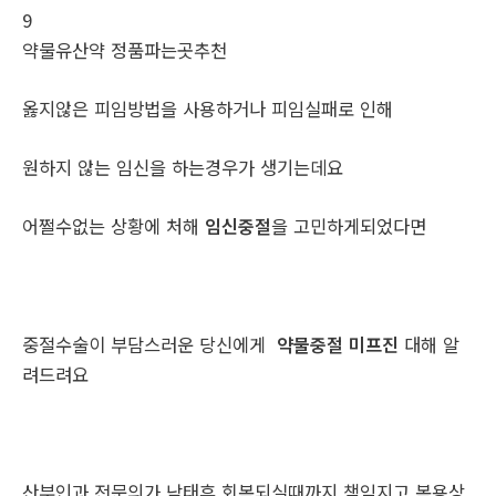
9
약물유산약 정품파는곳추천
옳지않은 피임방법을 사용하거나 피임실패로 인해
원하지 않는 임신을 하는경우가 생기는데요
어쩔수없는 상황에 처해
임신중절
을 고민하게되었다면
중절수술이 부담스러운 당신에게
약물중절 미프진
대해 알
려드려요
산부인과 전문의가 낙태후 회복되실때까지 책임지고 복용상