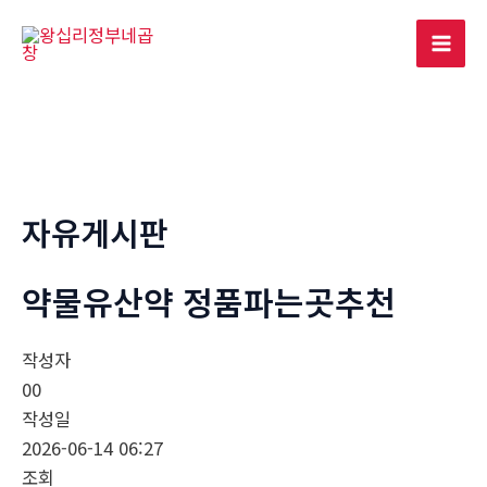
콘
텐
Mai
츠
로
Men
건
너
뛰
기
자유게시판
약물유산약 정품파는곳추천
작성자
00
작성일
2026-06-14 06:27
조회