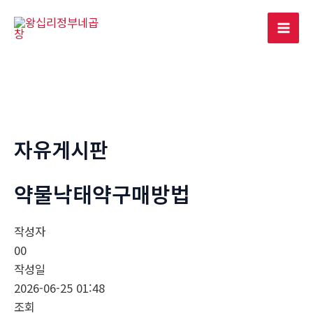
콘
텐
Mai
츠
로
Men
건
너
뛰
기
자유게시판
약물낙태약구매방법
작성자
00
작성일
2026-06-25 01:48
조회