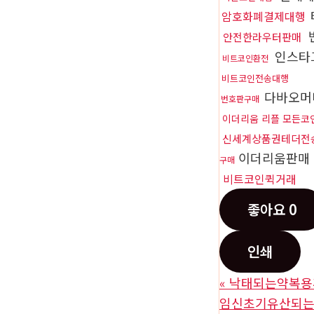
암호화폐결제대행
안전한라우터판매
인스타
비트코인환전
비트코인전송대행
다바오머
번호판구매
이더리움 리플 모든코
신세계상품권테더전
이더리움판매
구매
비트코인퀵거래
좋아요
0
인쇄
«
낙태되는약복용
임신초기유산되