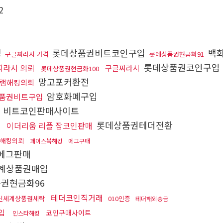
2
킹
롯데상품권비트코인구입
백화
구글찌라시 가격
롯데상품권현금화91
롯데상품권코인구입
찌라시 의뢰
구글찌라시
롯데상품권현금화100
망고포커환전
램해킹의뢰
암호화폐구입
품권비트구입
비트코인판매사이트
롯데상품권테더전환
이더리움 리플 잡코인판매
해킹의뢰
페이스북해킹
에그구매
에그판매
계상품권매입
권현금화96
테더코인직거래
신세계상품권세탁
010인증
테더해외송금
입
코인구매사이트
인스타해킹