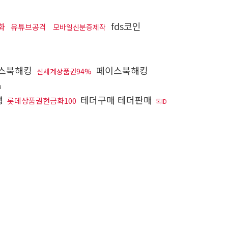
fds코인
화
유튜브공격
모바일신분증제작
스북해킹
페이스북해킹
신세계상품권94%
%
행
테더구매 테더판매
롯데상품권현금화100
톡ID