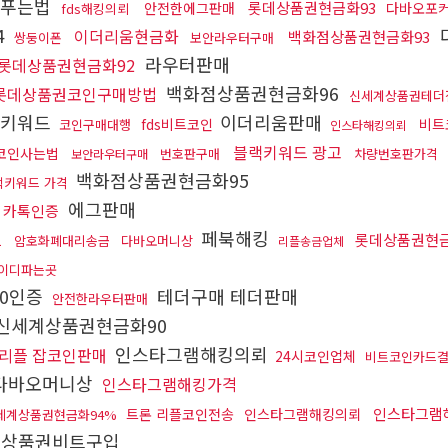
ds푸는법
롯데상품권현금화93
안전한에그판매
다바오포
fds해킹의뢰
4
이더리움현금화
백화점상품권현금화93
쌍둥이폰
보안라우터구매
라우터판매
롯데상품권현금화92
백화점상품권현금화96
롯데상품권코인구매방법
신세계상품권테더
키워드
이더리움판매
fds비트코인
비트
코인구매대행
인스타해킹의뢰
블랙키워드 광고
코인사는법
번호판구매
차량번호판가격
보안라우터구매
백화점상품권현금화95
랙키워드 가격
에그판매
카톡인증
페북해킹
롯데상품권현금
1
암호화폐대리송금
다바오머니상
리플송금업체
이디파는곳
10인증
테더구매 테더판매
안전한라우터판매
신세계상품권현금화90
인스타그램해킹의뢰
 리플 잡코인판매
24시코인업체
비트코인카드
다바오머니상
인스타그램해킹가격
인스타그램
트론 리플코인전송
인스타그램해킹의뢰
세계상품권현금화94%
상품권비트구입