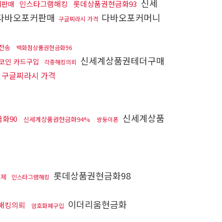
신세
인스타그램해킹
롯데상품권현금화93
커판매
다바오포커판매
다바오포커머니
구글찌라시 가격
전송
백화점상품권현금화96
신세계상품권테더구매
코인 카드구입
각종해킹의뢰
구글찌라시 가격
신세계상품
화90
신세계상품권현금화94%
쌍둥이폰
롯데상품권현금화98
결제
인스타그램해킹
이더리움현금화
해킹의뢰
암호화폐구입