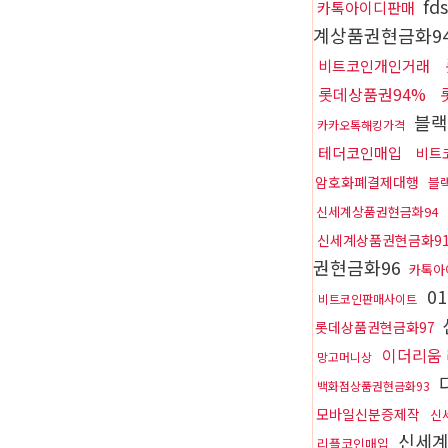
f
카톡아이디판매
계상품권현금화9
비트코인개인거래
롯데상품권94%
블랙
카카오톡해킹가격
테더코인매입
비트
암호화폐결제대행
블
신세계상품권현금화94
신세계상품권현금화9
권현금화96
카톡아
0
비트코인판매사이트
롯데상품권현금화97
이더리움
망고머니상
백화점상품권현금화93
모바일신분증제작
신
신세계
리플코인매입