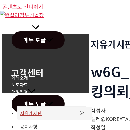
콘텐츠로 건너뛰기
정부네곱창
메뉴 토글
자유게시
w6G
고객센터
메뉴소개
킹의뢰
보도자료
매장전경
메뉴 토글
작성자
자유게시판
텔레@KOREATAL
공지사항
작성일
온라인문의