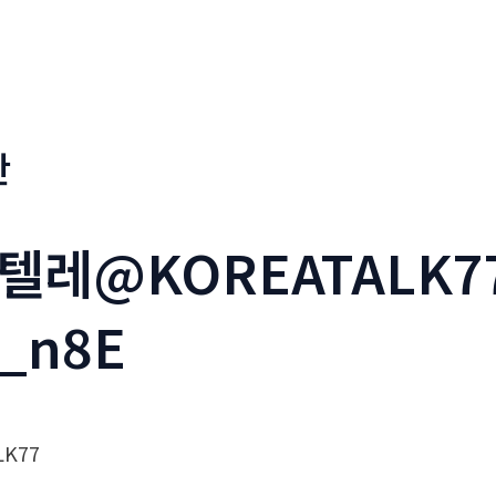
판
_텔레@KOREATALK
_n8E
K77