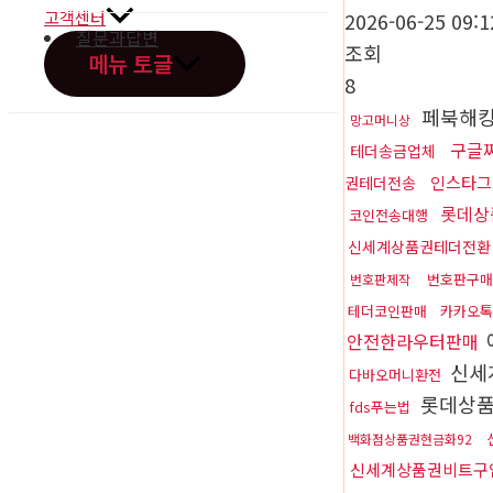
고객센터
2026-06-25 09:1
질문과답변
조회
메뉴 토글
8
페북해
망고머니상
구글
테더송금업체
인스타그
권테더전송
오시는길
롯데상
코인전송대행
신세계상품권테더전환
번호판구매
번호판제작
테더코인판매
카카오톡
안전한라우터판매
신세
다바오머니환전
롯데상품
fds푸는법
백화점상품권현금화92
신세계상품권비트구