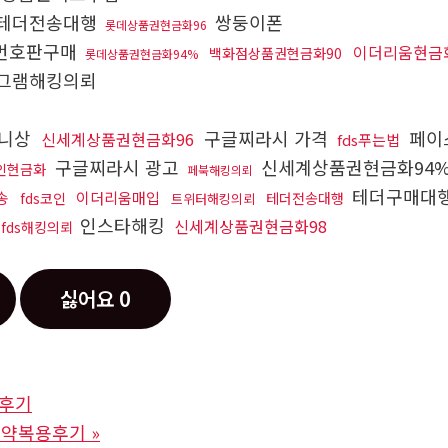
테더전송대행
쌍둥이폰
롯데상품권현금화96
번호판구매
이더리움현금
백화점상품권현금화90
롯데상품권현금화94%
그램해킹의뢰
니상
구글찌라시 가격
페이
신세계상품권현금화96
fds푸는법
구글찌라시 광고
신세계상품권현금화94
인현금화
페북해킹의뢰
테더구매대
송
이더리움매입
fds코인
테더전송대행
트위터해킹의뢰
인스타해킹
신세계상품권현금화98
fds해킹의뢰
싫어요
0
후기
는약복용후기
»