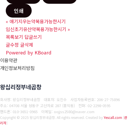
인쇄
«
애기지우는약복용가능한시기
임신초기유산약복용가능한시기
»
목록보기
답글쓰기
글수정
글삭제
Powered by KBoard
이용약관
개인정보처리방침
왕십리정부네곱창
회사명: 왕십리정부네곱창 대표자: 오진수
사업자등록번호: 206-27-75896
주소: 04708 서울 성동구 고산자로 287 (홍익동)
전화: 02-2298-0595
핸드폰: 010-3651-0965
이메일: oojjss2580@naver.com
Copyright © 2025 왕십리정부네곱창. All rights reserved.
Created by
Yescall.com
[
관
리자
]