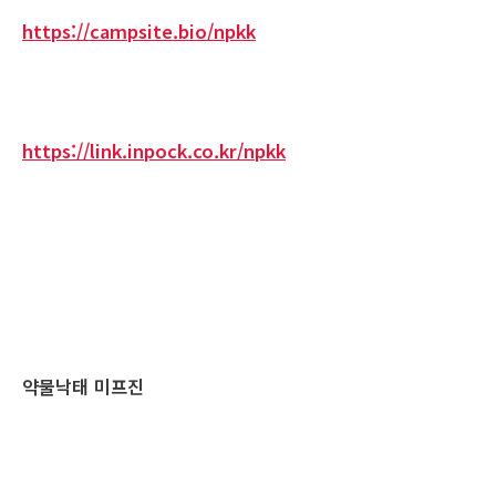
https://campsite.bio/npkk
https://link.inpock.co.kr/npkk
약물낙태 미프진