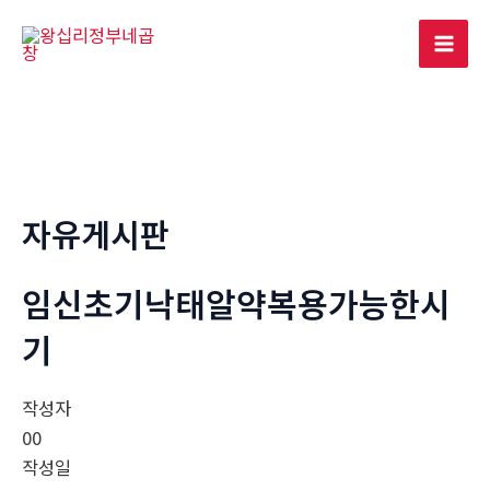
콘
텐
Mai
츠
로
Men
건
너
뛰
기
자유게시판
임신초기낙태알약복용가능한시
기
작성자
00
작성일