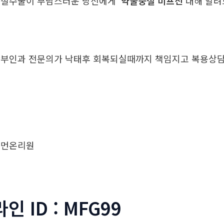
중절수술이 부담스러운 당신에게
약물중절 미프진
대해 알
부인과 전문의가 낙태후 회복되실때까지 책임지고 복용
우먼온리원
라인 ID : MFG99