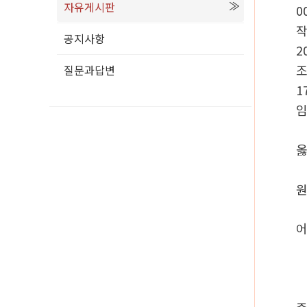
자유게시판
0
공지사항
2
질문과답변
1
옳
원
어