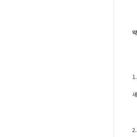
약
1
새
2