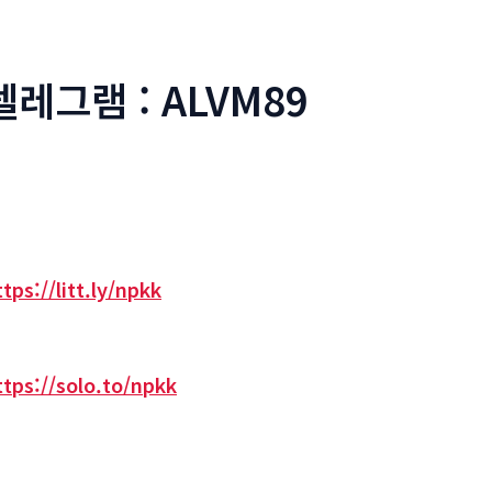
텔레그램 : ALVM89
ttps://litt.ly/npkk
ttps://solo.to/npkk