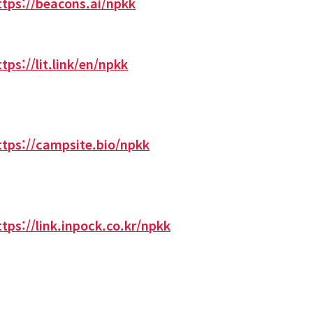
ttps://beacons.ai/npkk
ttps://lit.link/en/npkk
ttps://campsite.bio/npkk
ttps://link.inpock.co.kr/npkk