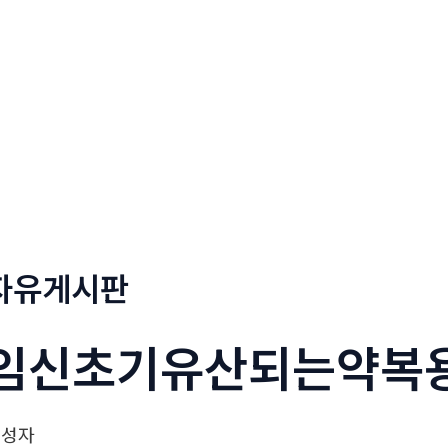
정부네곱창
메뉴소개
보도자료
자유게시판
임신초기유산되는약복
작성자