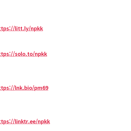
ttps://litt.ly/npkk
ttps://solo.to/npkk
ttps://lnk.bio/pm69
ttps://linktr.ee/npkk