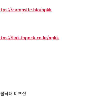
ttps://campsite.bio/npkk
ttps://link.inpock.co.kr/npkk
물낙태 미프진