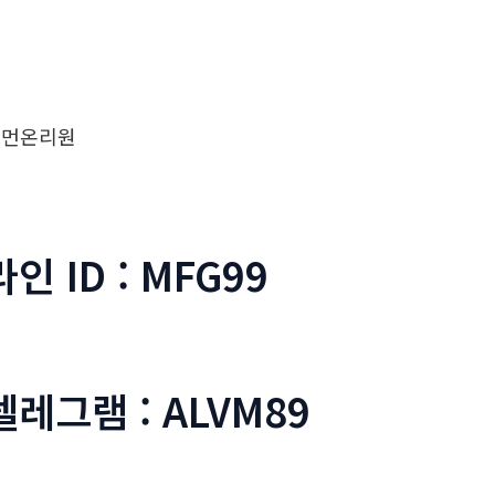
우먼온리원
라인 ID : MFG99
텔레그램 : ALVM89