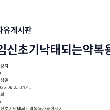
정부네곱창
메뉴소개
보도자료
자유게시판
임신초기낙태되는약복
작성자
0
작성일
026-06-25 14:41
조회
6
임신초기낙태되는약복용가능한시기