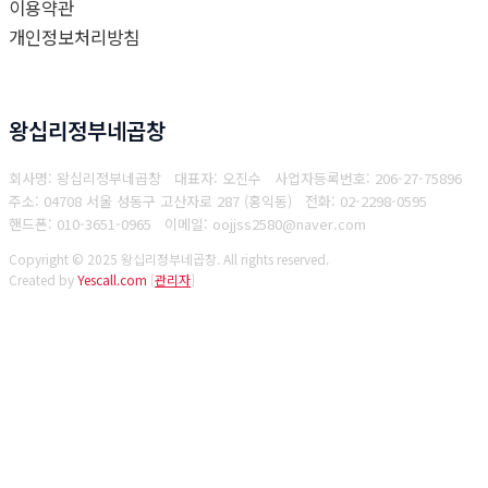
이용약관
개인정보처리방침
왕십리정부네곱창
회사명: 왕십리정부네곱창 대표자: 오진수
사업자등록번호: 206-27-75896
주소: 04708 서울 성동구 고산자로 287 (홍익동)
전화: 02-2298-0595
핸드폰: 010-3651-0965
이메일: oojjss2580@naver.com
Copyright © 2025 왕십리정부네곱창. All rights reserved.
Created by
Yescall.com
[
관리자
]