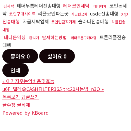
테더무통테더전송대행
테더코인세탁
코인돈세
핑세탁
테더이체
탁
리플코인파는곳
usdc전송대행
xrp
코인구매사이트
자금현금화
전송대행
자금세탁업체
솔라나전송대행
코인현금직거래
리플전송
대행
테더돈믹싱
트론리플전송
탈세하는방법
환치기
테더트론구매대행
대행
좋아요
0
싫어요
0
인쇄
«
애기지우는약비용및효능
u6F_텔레@CASHFILTER365 trc20사는법_n3O
»
목록보기
답글쓰기
글수정
글삭제
Powered by KBoard