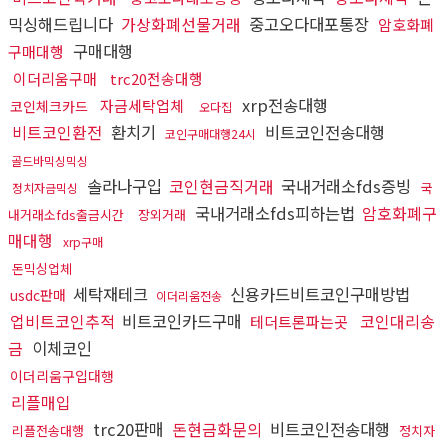
믹싱해드립니다
가상화폐선물거래
중고오다대포통장
암호화폐
구매대행
구매대행
이더리움구매
trc20전송대행
xrp전송대행
자금세탁업체
코인체크카드
오다집
비트코인환전
환치기
비트코인전송대행
코인구매대행24시
골드바믹싱믹싱
솔라나구입
코인현금직거래
국내거래소fds증빙
국
정치자금믹싱
국내거래소fds피하는법
암호화폐구
내거래소fds출금시간
장외거래
매대행
xrp구매
돈믹싱업체
세탁재테크
신용카드비트코인구매방법
usdc판매
이더리움전송
업비트코인추적
비트코인카드구매
코인대리송
테더트론파는곳
금
이체코인
이더리움구입대행
리플매입
trc20판매
돈현금화문의
비트코인전송대행
리플전송대행
정치자