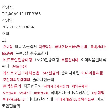
작성자
TG@CASHFILTER365
작성일
2026-06-25 18:14
조회
13
테더송금업체
국내거래소fds깨는법
오다집
자금믹싱
국내거래소
돈현금화수수료최저
fds증빙
비트코인전송대행
trc20전송대행
이더리움클레식
트론삽니다
판매
빗썸코인추적
카드로코인구매하는법
btc현금화
솔라나매입
이더리움리플
솔라나현금화
코인해외지갑매입
돈믹싱문의
자금현금화
정치자금세탁방법
해외돈세탁
국내거래소fds송금시간
xrp매입
핑돈현금화
btc파는곳
usdc현금화
테더코인직거래
비트
국내거래소fds뚫어주는곳
국내거래소fds시간
코인현금화