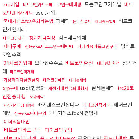
모든코인고가매입
xrp매입
비트
코인구매대행
비트코인카드구매
usdt매입
코인판매사이트
핑세탁
비트코
국내거래소fds우회하는법
돈믹싱업체
테더송금업체
인개인거래
검돈세탁업체
정치자금믹싱
테더코인판매
업비트
테더구매
신용카드비트코인구매방법
이더리움리플코인구매
코인추적
24시코인업체
오다집수수료
비트코인환전
장외거
태더원화환전
래
비트코인퀵거래
가상화폐자금현금화
테더코인매입
테더돈세탁
usdt현금화
탈세돈세탁
trc20코
xrp구매
재정거래현금화대행사
인전송대행
오다세탁
바이낸스코인삽니다
테더코인
테더코인직거래
재정거래믹싱대행사
매입
국내거래소fds해결업체
신용카드테더구입
이더리움매입
비트코인카드구매
파이코인구입
비트코인퀵거래
핑오다세탁
핑오다세탁
돈
중고오다대포통장