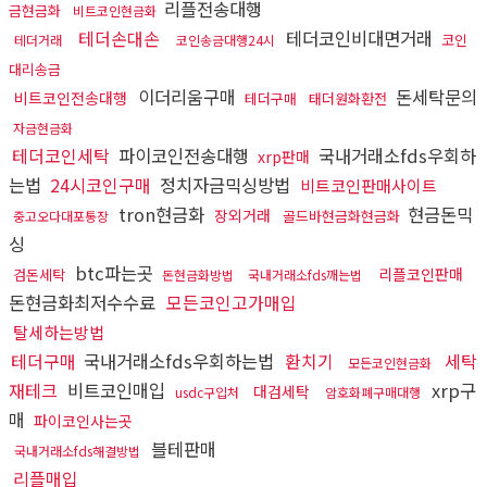
리플전송대행
금현금화
비트코인현금화
테더손대손
테더코인비대면거래
코인
테더거래
코인송금대행24시
대리송금
이더리움구매
돈세탁문의
비트코인전송대행
테더구매
태더원화환전
자금현금화
테더코인세탁
파이코인전송대행
국내거래소fds우회하
xrp판매
는법
24시코인구매
정치자금믹싱방법
비트코인판매사이트
tron현금화
현금돈믹
장외거래
골드바현금화현금화
중고오다대포통장
싱
btc파는곳
리플코인판매
검돈세탁
돈현금화방법
국내거래소fds깨는법
돈현금화최저수수료
모든코인고가매입
탈세하는방법
테더구매
국내거래소fds우회하는법
환치기
세탁
모든코인현금화
재테크
비트코인매입
xrp구
대검세탁
usdc구입처
암호화폐구매대행
매
파이코인사는곳
블테판매
국내거래소fds해결방법
리플매입