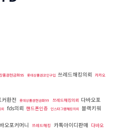
쓰레드해킹의뢰
상품권현금화95
카카오
롯데상품권코인구입
포커환전
다바오포
쓰레드해킹의뢰
롯데상품권현금화99
fds의뢰
블랙키워
핸드폰인증
의뢰
인스타그램해킹의뢰
바오포커머니
카톡아이디판매
다바오
쓰레드해킹