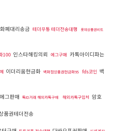
화폐대리송금
테더무통 테더전송대행
롯데상품권비트
인스타해킹의뢰
카톡아이디파는
100
에그구매
이더리움현금화
백
fds코인
체
백화점상품권현금화95
에그판매
암호
해외카톡구입처
톡ID거래 해외카톡구매
상품권테더전송
우터구매
다바오포커판매