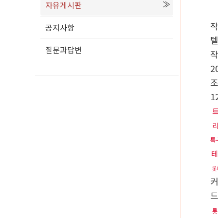
자유게시판
공지사항
텔
질문과답변
2
1
톡
테
롯
드
롯