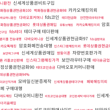
신세계상품권비트구입
니환전
카카오해킹의뢰
화점상품권현금화100
백화점상품권현금화98
fds코인
다바오포커머니
테더현금화
안전한라우터구매
바오머니환전
암호
롯데상품권매입
백화점상품권현금화92
카카오톡해킹의뢰
유튜브해킹
테더구매 테더판매
fds테더
인구입
신세계상품권현금화97
다바오머니상
론리플 전송대행
fds걸렸어요
암호화폐전송대행
롯데상품권현금화
카카오톡해킹
인스타그램해킹의뢰
곳
신세계상품권매입
차량번호판가격
쌍둥이폰
보안에그구매
보안라우터구매
인스타그램해킹가격
테더송금업
론 리플코인판매
화점상품권현금화90
다바오포커머니판매
테더코인송금
데상품권현금화94%
모바일신분증제작
페북해킹의뢰
신세계상품권테더구매
더코인직거래
폐 구매대행
다바오머니환전
신세계
레드해킹
비트코인송금대행
코인돈세탁 테더거래
이더리움매입
비트코인판매사이트
보안라