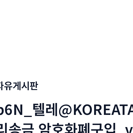
정부네곱창
메뉴소개
보도자료
자유게시판
b6N_텔레@KOREAT
리송금 암호화폐구입_v