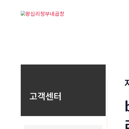
콘
텐
츠
로
건
너
뛰
기
고객센터