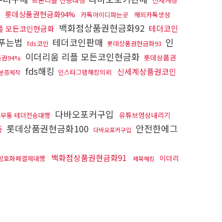
트론리플 전송대행
신세계상
롯데상품권현금화94%
카톡아이디파는곳
해외카톡생성
백화점상품권현금화92
테더코인
플 모든코인현금화
s푸는법
테더코인판매
인
fds코인
롯데상품권현금화93
이더리움 리플 모든코인현금화
롯데상품권
권94%
fds해킹
신세계상품권코인
인스타그램해킹의뢰
분증제작
다바오포커구입
유튜브영상내리기
무통 테더전송대행
롯데상품권현금화100
안전한에그
증
다바오포커구입
백화점상품권현금화91
이더리
암호화폐결제대행
페북해킹