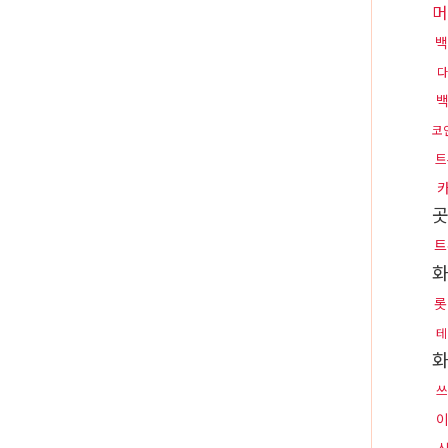
머
백
다
코
트
트
롯
테
화
쓰