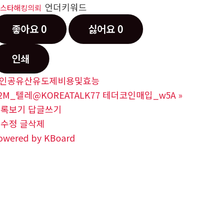
언더키워드
스타해킹의뢰
좋아요
0
싫어요
0
인쇄
인공유산유도제비용및효능
2M_텔레@KOREATALK77 테더코인매입_w5A
»
목록보기
답글쓰기
글수정
글삭제
owered by KBoard