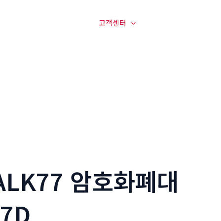
매장전경
온라인문의
고객센터
오시는길
ALK77 암호화폐대
7D