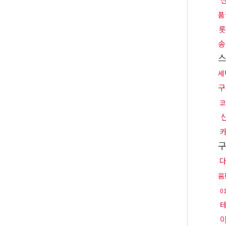
품
롯
송
세
구
코
움
0