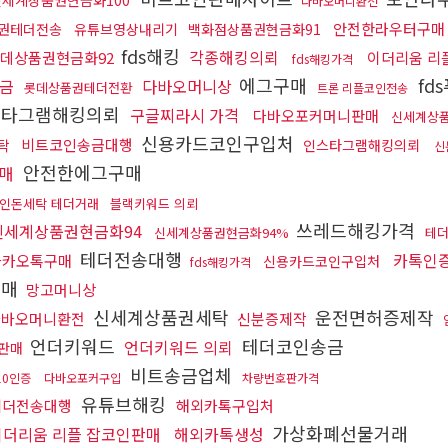
신세계상품권현금화100
다바오머니환전
안전한라우터구매
권테더전송
유튜브영상내리기
백화점상품권현금화91
fds해킹
각종해킹의뢰
데상품권현금화92
이더리움 리
fds해킹가격
에그구매
fd
금
다바오머니상
롯데상품권테더전환
트론 리플코인전송
스타그램해킹의뢰
구글찌라시 가격
다바오포커머니판매
신세계상품
신용카드코인구입처
비트코인송금대행
탁
인스타그램해킹의뢰
신
안전한에그구매
매
인돈세탁 테더거래
블랙키워드 의뢰
쓰레드해킹가격
신세계상품권현금화94
신세계상품권현금화94%
테더
테더전송대행
카톡인
카카오톡구매
신용카드코인구입처
fds해킹가격
구매
망고머니상
신세계상품권세탁
운전면허증제작
다바오머니환전
신분증제작
언더키워드
테더코인송금
언더키워드 의뢰
판매
비트송금업체
10인증
다바오포커구입
차량번호판가격
유튜브해킹
테더전송대행
해외카톡구입처
가상화폐선물거래
이더리움 리플 잡코인판매
해외카톡생성