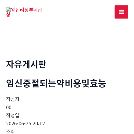
콘
텐
Mai
츠
로
Men
건
너
뛰
기
자유게시판
임신중절되는약비용및효능
작성자
00
작성일
2026-06-25 20:12
조회