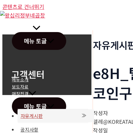
콘텐츠로 건너뛰기
정부네곱창
메뉴 토글
자유게시
e8H
고객센터
메뉴소개
코인구
보도자료
매장전경
메뉴 토글
작성자
자유게시판
텔레@KOREATAL
공지사항
작성일
온라인문의