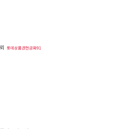
의뢰
롯데상품권현금화91