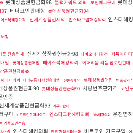
롯데상품권현금화98
롯데상
블랙키워드 의뢰
6
보안에그구매
테더코인판매함
97
롯데상품권현금화94
인스타해
신세계상품권세탁
인스타그램해킹의뢰
페이스북해킹가격
뢰
톡해킹
신세계상품권현금화98
리플 전송업체
카톡아이디
다바오머니환전
권매입
페이스북해킹의뢰
이더리움 리플 잡코인판매
롯데상품권매입
상품권현금화98
롯데상품권매입
글찌라시 의뢰
테더무통 테더전송대행
번호판제
신분증제작
데상품권현금화90
차량번호판가격
코인
롯데상품권현금화90
폰인증
신세계상품권현금화93
라우터판매
터구매
운전면
인스타그램해킹의뢰
비트코인판매사이트
fds해킹의뢰
론 리플코인전송
인스타해킹의뢰
비트코인 카드구입
해킹가격
안전한라우터구매
에