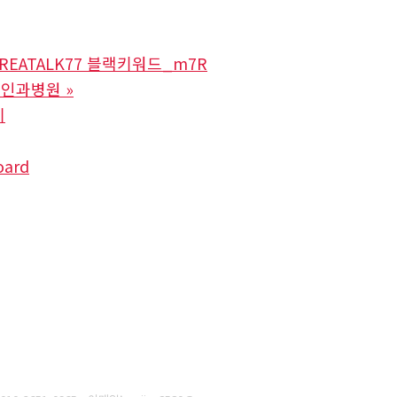
REATALK77 블랙키워드_m7R
부인과병원
»
기
oard