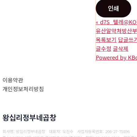
인쇄
«
d7S_텔레@KO
유산알약처방산
목록보기
답글쓰
글수정
글삭제
Powered by KB
이용약관
개인정보처리방침
왕십리정부네곱창
회사명: 왕십리정부네곱창 대표자: 오진수
사업자등록번호: 206-27-75896