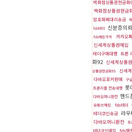
백화점상품권현금화9
백화점상품권현금화
암호화폐대리송금
신분증의
fds테더
카카오
fds해킹가격
신세계상품권매입
테더구매대행
트론 
화92
신세계상품
신세계
상품권현금화95
다바오포커판매
구
롯
트론리플 전송대행
핸드
다바오머니환전
fds테더
유튜브해킹
라우
테더코인송금
다바오머니환전
트
fds
테더코인매입