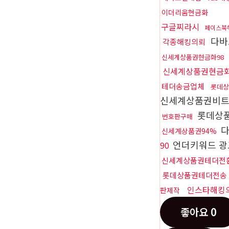
이더리움현금화
구글찌라시
페이스북
다바
각종해킹의뢰
신세계상품권현금화98
신세계상품권현금화
테더송금업체
롯데상
신세계상품권비
롯데상품
번호판구매
다
신세계상품권94%
언더키워드 
90
신세계상품권테더전
롯데상품권테더전송
인스타해킹
판제작
좋아요
0