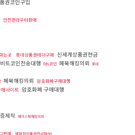
품권코인구입
킹
안전한라우터판매
신세계상품권현금
파는곳
롯데상품권테더구매
비트코인전송대행
페북해킹의뢰
fds코인
롯데
페북해킹의뢰
암호화폐구매대행
작
암호화폐 구매대행
구매사이트
허증제작
페이스북해킹의뢰
그판매
백화점상품권현금화90