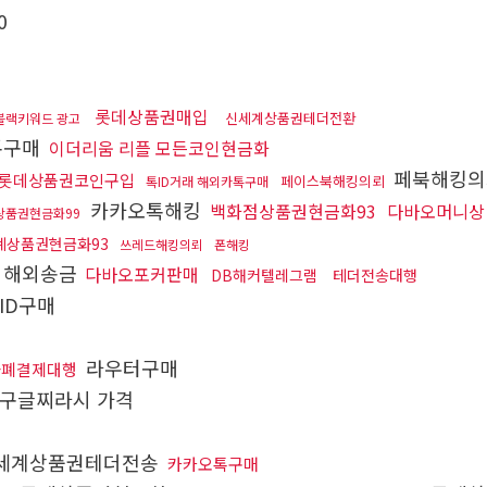
0
롯데상품권매입
신세계상품권테더전환
블랙키워드 광고
톡구매
이더리움 리플 모든코인현금화
페북해킹
롯데상품권코인구입
페이스북해킹의뢰
톡ID거래 해외카톡구매
카카오톡해킹
백화점상품권현금화93
다바오머니상
상품권현금화99
계상품권현금화93
쓰레드해킹의뢰
폰해킹
더해외송금
다바오포커판매
DB해커텔레그램
테더전송대행
ID구매
라우터구매
화폐결제대행
구글찌라시 가격
세계상품권테더전송
카카오톡구매