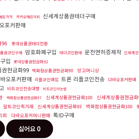
신세계상품권테더구매
해킹가격
카카오해킹의뢰
오포커판매
96
롯데상품권테더전환
암호화폐구입
운전면허증제작
품권코인구매
테더코인판매
신세계상
트구입
롯데상품권현금화92
권현금화99
망고머니상
백화점상품권현금화90
바오포커판매
트론 리플코인전송
리플코인매입
다바오포커판매
광고
비트코인전송대행
비트코인사는법
신세계상품권현금화
환
신세계상품권현금화100
백화점상품권현금화97
알트코인퀵거래
신세계상품권현금화93
백화점상품권현금화100
톡ID구매
의뢰
다바오포커머니판매
싫어요
0