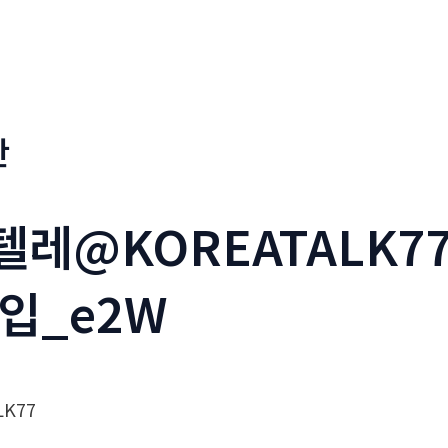
판
_텔레@KOREATALK
입_e2W
K77