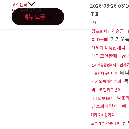
고객센터
2026-06-26 03:1
질문과답변
조회
메뉴 토글
19
암호화폐대리송금
카카오
톡ID구매
신세계상품권세탁
오시는길
테더코인판매
롯데
신세
신세계상품권세탁
테
암호화폐 구매대행
톡
카카오톡해킹의뢰
비트코인카드결제
암호
다바오머니환전
암호화폐결제대행
카카오해킹가격
신
트론리플 전송대행