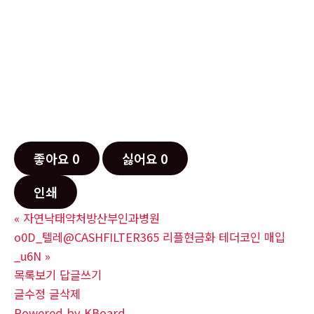
좋아요
0
싫어요
0
인쇄
«
자연낙태약처방산부인과병원
o0D_텔레@CASHFILTER365 리플현금화 테더코인 매입
_u6N
»
목록보기
답글쓰기
글수정
글삭제
Powered by KBoard