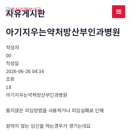
콘
자유게시판
텐
Mai
츠
로
아기지우는약처방산부인과병원
Men
건
너
작성자
뛰
00
기
작성일
2026-06-26 04:34
조회
18
아기지우는약처방산부인과병원
옳지않은 피임방법을 사용하거나 피임실패로 인해
원하지 않는 임신을 하는경우가 생기는데요