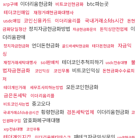
이더리움현금화
btc파는곳
xrp구매
비트코인현금화
테더코인매입
재정거래현금화대행사
코인신용카드
국내거래소fds시간
이더리움리플
usdc매입
돈현
정치자금현금화방법
이
금화당일정산
돈믹싱안전업체
자금현금화문의
더리움판매
언더돈현금화
자금믹
정치자금현금화
테더돈현금화
골드바세탁현금화
싱
테더코인추척피하기
불
sol판매처
재정거래세탁대행사
usdc전송대행
법자금현금화
비트코인믹싱
코인무통
돈현금화수수료최
코인믹싱
저
모든코인현금화
테더개인거래
세무조사피하는방법
금은돈세탁
이더리움리플
중고오다
비트코인사는법
횡령현금화
검돈세탁업체
이더리움현금화
코
국내거래소fds송금시간
암호화폐구매대행
인원화구입
xrp전송대행
코인무통
테더개인지갑
재테크자금믹싱문의
이더리움메타마스크
usdt현금화