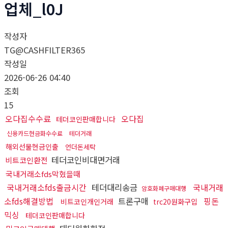
업체_l0J
작성자
TG@CASHFILTER365
작성일
2026-06-26 04:40
조회
15
오다집수수료
오다집
테더코인판매합니다
신용카드현금화수수료
테더거래
해외선물현금인출
언더돈세탁
테더코인비대면거래
비트코인환전
국내거래소fds막혔을때
국내거래소fds출금시간
테더대리송금
국내거래
암호화폐구매대행
소fds해결방법
트론구매
핑돈
비트코인개인거래
trc20원화구입
믹싱
테더코인판매합니다