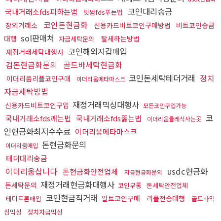
코인대리송금
국내거래소fds피하는법
빗썸fds푸는법
코인돈현금화
장외거래소
신용카드비트코인구매방법
비트코인송금
sol판매처
대행
탈세하는방법
자금세탁문의
코인해외지갑매입
재정거래세탁대행사
검돈현금화문의
골드바세탁현금화
코인돈세탁테더거래
정치
이더리움리플코인구매
이더리움메타마스크
자금세탁방법
재정거래믹싱대행사
신용카드비트코인구입
모든코인구입가능
코
국내거래소fds깨는법
국내거래소fds뚫는법
이더리움클레식사는곳
인현금화최저수수료
이더리움메타마스크
돈현금화문의
이더리움매입
테더대리송금
이더리움삽니다
usdc현금화
돈현금화안전업체
자금현금화문의
재정거래현금화대행사
돈세탁문의
코인무통
돈세탁안전업체
코인현금직거래
알트코인구매
리플전송대행
테더트론매입
골드바믹
싱믹싱
정치자금믹싱