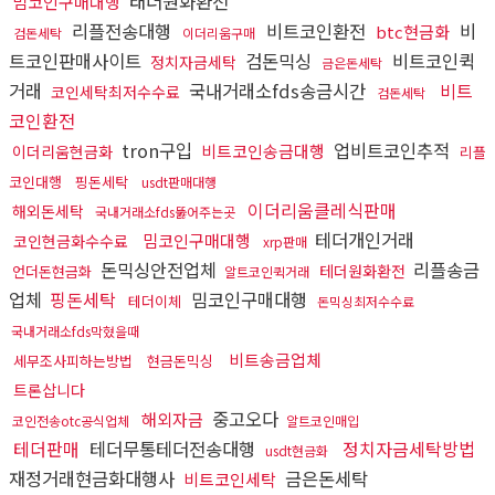
태더원화환전
밈코인구매대행
리플전송대행
비트코인환전
비
btc현금화
검돈세탁
이더리움구매
트코인판매사이트
검돈믹싱
비트코인퀵
정치자금세탁
금은돈세탁
거래
국내거래소fds송금시간
비트
코인세탁최저수수료
검돈세탁
코인환전
tron구입
업비트코인추적
비트코인송금대행
이더리움현금화
리플
코인대행
핑돈세탁
usdt판매대행
이더리움클레식판매
해외돈세탁
국내거래소fds뚫어주는곳
테더개인거래
밈코인구매대행
코인현금화수수료
xrp판매
돈믹싱안전업체
리플송금
테더원화환전
언더돈현금화
알트코인퀵거래
업체
핑돈세탁
밈코인구매대행
테더이체
돈믹싱최저수수료
국내거래소fds막혔을때
비트송금업체
세무조사피하는방법
현금돈믹싱
트론삽니다
중고오다
해외자금
코인전송otc공식업체
알트코인매입
테더판매
테더무통테더전송대행
정치자금세탁방법
usdt현금화
재정거래현금화대행사
금은돈세탁
비트코인세탁