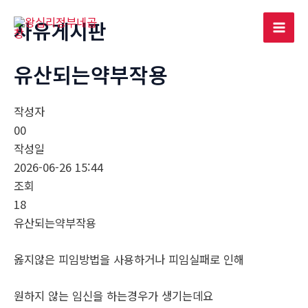
콘
자유게시판
텐
Mai
츠
로
유산되는약부작용
Men
건
너
작성자
뛰
00
기
작성일
2026-06-26 15:44
조회
18
유산되는약부작용
옳지않은 피임방법을 사용하거나 피임실패로 인해
원하지 않는 임신을 하는경우가 생기는데요