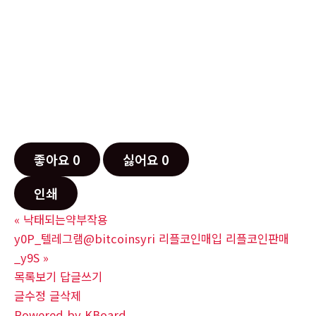
좋아요
0
싫어요
0
인쇄
«
낙태되는약부작용
y0P_텔레그램@bitcoinsyri 리플코인매입 리플코인판매
_y9S
»
목록보기
답글쓰기
글수정
글삭제
Powered by KBoard