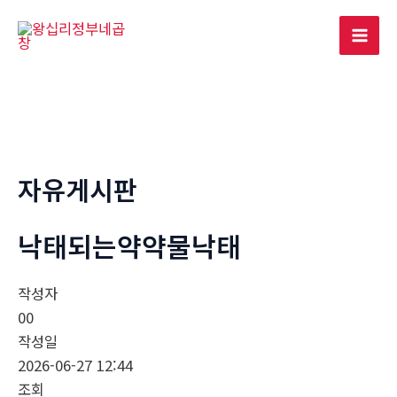
콘
텐
Mai
츠
로
Men
건
너
뛰
기
자유게시판
낙태되는약약물낙태
작성자
00
작성일
2026-06-27 12:44
조회