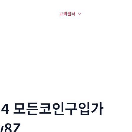
매장전경
온라인문의
고객센터
오시는길
24 모든코인구입가
8Z