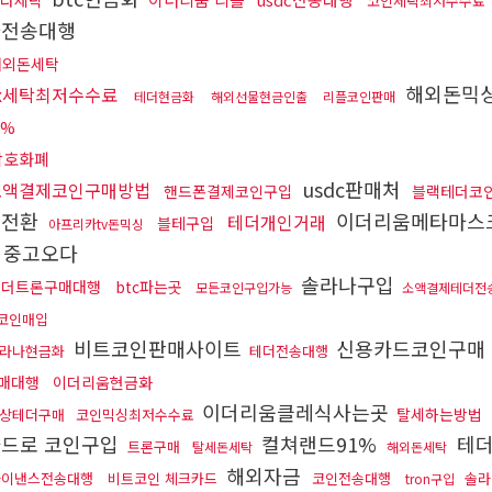
다세탁
코인세탁최저수수료
나전송대행
해외돈세탁
해외돈믹
fx세탁최저수수료
테더현금화
해외선물현금인출
리플코인판매
5%
암호화폐
usdc판매처
소액결제코인구매방법
핸드폰결제코인구입
블랙테더코
더전환
이더리움메타마스
테더개인거래
블테구입
아프리카tv돈믹싱
중고오다
솔라나구입
테더트론구매대행
btc파는곳
모든코인구입가능
소액결제테더전
코인매입
비트코인판매사이트
신용카드코인구매
라나현금화
테더전송대행
매대행
이더리움현금화
이더리움클레식사는곳
탈세하는방법
상테더구매
코인믹싱최저수수료
카드로 코인구입
컬쳐랜드91%
테더
트론구매
탈세돈세탁
해외돈세탁
해외자금
바이낸스전송대행
비트코인 체크카드
코인전송대행
솔
tron구입