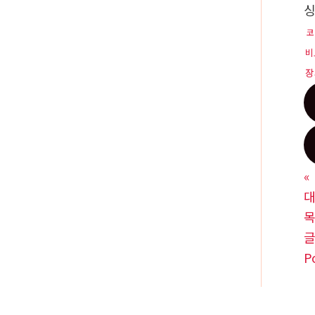
코
비
장
«
대
P