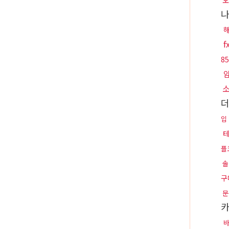
오
8
입
플
솔
구
문