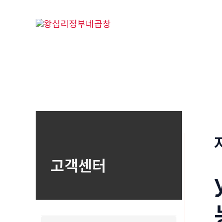
콘
텐
츠
로
건
너
뛰
기
고객센터