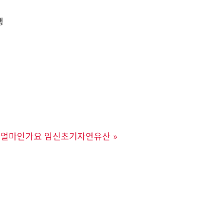
행
수술 얼마인가요 임신초기자연유산
»