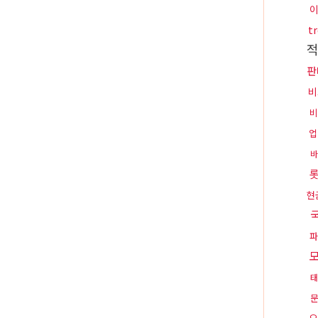
t
판
비
비
업
바
현
파
태