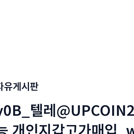
정부네곱창
메뉴소개
보도자료
자유게시판
y0B_텔레@UPCOIN
능 개인지갑고가매입_w