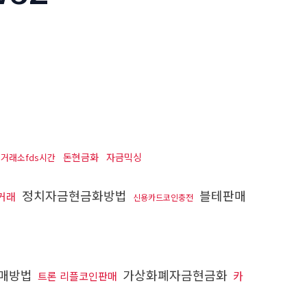
돈현금화
자금믹싱
거래소fds시간
정치자금현금화방법
블테판매
거래
신용카드코인충전
매방법
가상화폐자금현금화
카
트론 리플코인판매