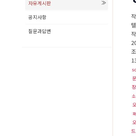
자유게시판
공지사항
텔
질문과답변
2
1
s
소
파
드