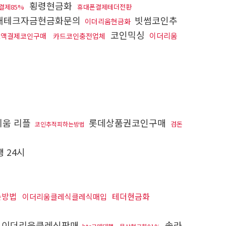
횡령현금화
결제85%
휴대폰결제테더전환
재테크자금현금화문의
빗썸코인추
이더리움현금화
코인믹싱
이더리움
소액결제코인구매
카드코인충전업체
움 리플
롯데상품권코인구매
검돈
코인추적피하는방법
 24시
는방법
테더현금화
이더리움클레식클레식매입
이더리움클레식판매
솔라