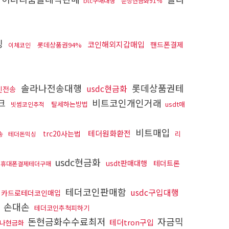
btc구매대행
문상현금화91%
싱
코인해외지갑매입
핸드폰결제
롯데상품권94%
이체코인
솔라나전송대행
롯데상품권테
usdc현금화
인전송
크
비트코인개인거래
탈세하는방법
usdt매
빗썸코인추적
비트매입
테더원화환전
trc20사는법
리
송
테더돈믹싱
usdc현금화
usdt판매대행
테더트론
휴대폰결제테더구매
테더코인판매함
usdc구입대행
카드로테더코인매입
 손대손
테더코인추척피하기
돈현금화수수료최저
자금믹
테더tron구입
라나현금화