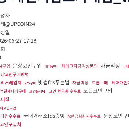
작성자
레@UPCOIN24
작성일
026-06-27 17:18
조회
3
문상코인구입
자금믹싱
ol구입
재테크자금믹싱문의
국내
테더구매
문상코인구매방법
빗썸fds푸는법
장외거래업체
자금믹싱
트론구매
테더개인
xrp구매
모든코인구입
액결제테더구매
코인 현금화 수수료
코인돈세탁
오다집
이코인구입
국내거래소fds증빙
문상코인구
오다집수수료
fx현금화최저수수료
코인구입처