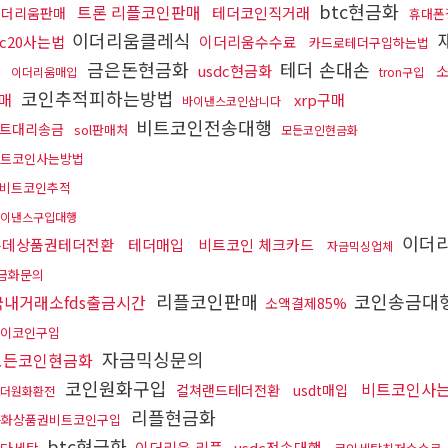
btc현금화
트론 리플코인판매
테더코인직거래
이더리움판매
휴대폰
이더리움클레식
rc20사는법
이더리움수수료
카드로테더구입하는법
적
금은돈현금화
테더 손대손
usdc현금화
이더리움매입
tron구입
코인추적피하는방법
매
xrp구매
바이낸스코인삽니다
비트코인전송대행
트대리송금
sol판매처
모든코인현금화
트코인사는방법
비트코인추적
이낸스구입대행
이더리
롯데상품권테더전환
테더매입
비트코인 체크카드
자금믹싱업체
금화문의
리플코인판매
코인송금대행
국내거래소fds출금시간
소액결제85%
이코인구입
자금믹싱문의
모든코인현금화
코인원화구입
비트코인사
컬쳐랜드테더전환
usdt매입
더원화환전
리플현금화
문화상품권비트코인구입
btc현금화
이더리움 리플
usdc전송대행