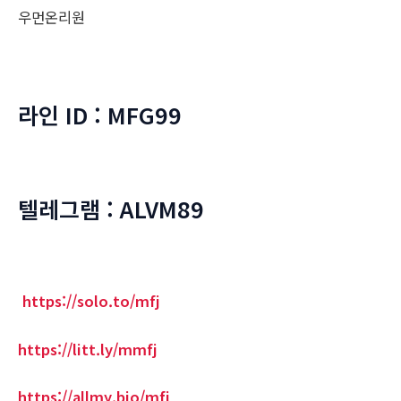
우먼온리원
라인 ID : MFG99
텔레그램 : ALVM89
https://solo.to/mfj
https://litt.ly/mmfj
https://allmy.bio/mfj