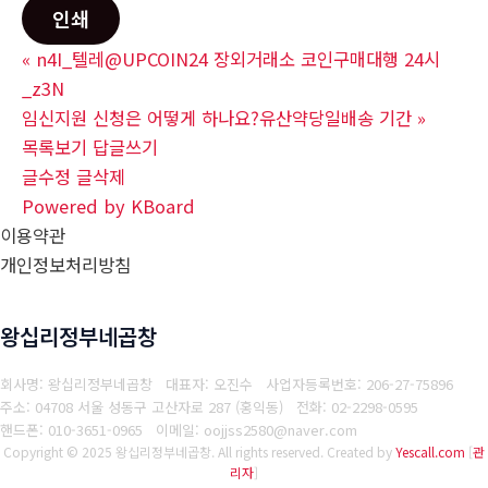
인쇄
«
n4I_텔레@UPCOIN24 장외거래소 코인구매대행 24시
_z3N
임신지원 신청은 어떻게 하나요?유산약당일배송 기간
»
목록보기
답글쓰기
글수정
글삭제
Powered by KBoard
이용약관
개인정보처리방침
왕십리정부네곱창
회사명: 왕십리정부네곱창 대표자: 오진수
사업자등록번호: 206-27-75896
주소: 04708 서울 성동구 고산자로 287 (홍익동)
전화: 02-2298-0595
핸드폰: 010-3651-0965
이메일: oojjss2580@naver.com
Copyright © 2025 왕십리정부네곱창. All rights reserved.
Created by
Yescall.com
[
관
리자
]