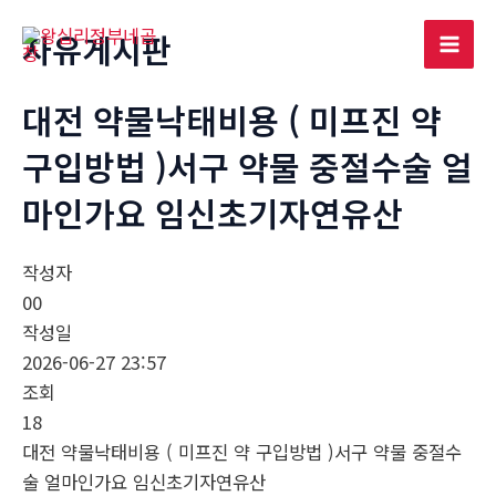
콘
자유게시판
텐
Mai
츠
로
대전 약물낙태비용 ( 미프진 약
Men
건
구입방법 )서구 약물 중절수술 얼
너
뛰
마인가요 임신초기자연유산
기
작성자
00
작성일
2026-06-27 23:57
조회
18
대전 약물낙태비용 ( 미프진 약 구입방법 )서구 약물 중절수
술 얼마인가요 임신초기자연유산