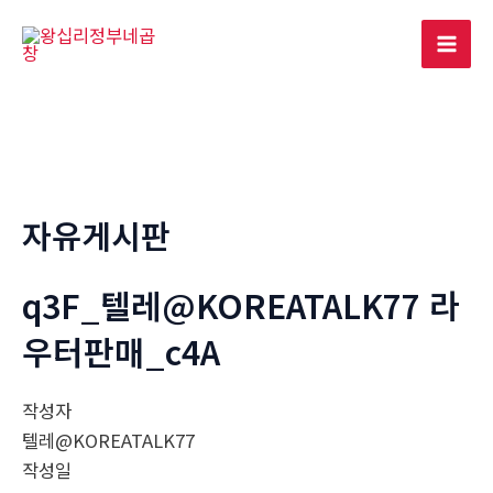
콘
텐
Mai
츠
로
Men
건
너
뛰
기
자유게시판
q3F_텔레@KOREATALK77 라
우터판매_c4A
작성자
텔레@KOREATALK77
작성일