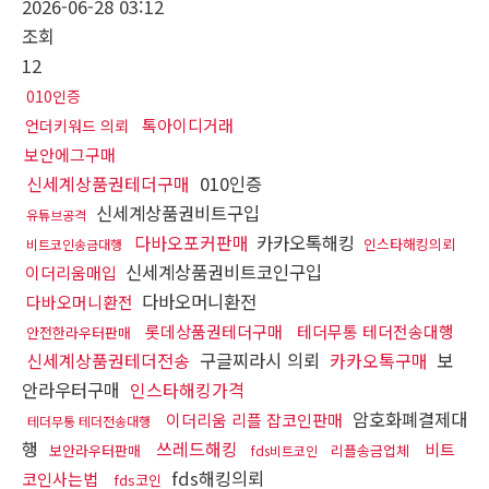
2026-06-28 03:12
조회
12
010인증
톡아이디거래
언더키워드 의뢰
보안에그구매
신세계상품권테더구매
010인증
신세계상품권비트구입
유튜브공격
다바오포커판매
카카오톡해킹
인스타해킹의뢰
비트코인송금대행
신세계상품권비트코인구입
이더리움매입
다바오머니환전
다바오머니환전
롯데상품권테더구매
테더무통 테더전송대행
안전한라우터판매
신세계상품권테더전송
구글찌라시 의뢰
카카오톡구매
보
안라우터구매
인스타해킹가격
암호화폐결제대
이더리움 리플 잡코인판매
테더무통 테더전송대행
행
쓰레드해킹
비트
보안라우터판매
리플송금업체
fds비트코인
fds해킹의뢰
코인사는법
fds코인