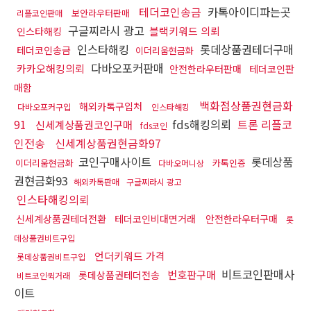
테더코인송금
카톡아이디파는곳
보안라우터판매
리플코인판매
구글찌라시 광고
블랙키워드 의뢰
인스타해킹
인스타해킹
롯데상품권테더구매
테더코인송금
이더리움현금화
다바오포커판매
카카오해킹의뢰
안전한라우터판매
테더코인판
매함
백화점상품권현금화
해외카톡구입처
다바오포커구입
인스타해킹
91
fds해킹의뢰
트론 리플코
신세계상품권코인구매
fds코인
인전송
신세계상품권현금화97
코인구매사이트
롯데상품
이더리움현금화
카톡인증
다바오머니상
권현금화93
해외카톡판매
구글찌라시 광고
인스타해킹의뢰
신세계상품권테더전환
테더코인비대면거래
안전한라우터구매
롯
데상품권비트구입
언더키워드 가격
롯데상품권비트구입
비트코인판매사
번호판구매
롯데상품권테더전송
비트코인퀵거래
이트