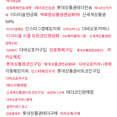
테더현금화
롯데상품권테더전송
테더코인송금
암호화폐전송대행
테더코인직거
이더리움현금화
백화점상품권현금화99
신세계상품권
래
94%
인스타그램해킹의뢰
다바오포커머니
이더리움매입
다바오머니상
이더리움 리플 모든코인현금화
DB해커텔레그램
신세계상품권현
금화100
다바오포커구입
암호화폐구입
카
fds테더
롯데상품권현금화92
카오해킹
롯데상품권코인구입
다바오포커머니판매
롯데상품권현금화94
각종해킹의뢰
롯데상품권비트코인구입
인스타해킹가격
다바오포커구입
테더구매대행
테더코인판매함
신세계상품권비트코인구입
보안에그구매
다바오포커머니판매
블랙키워드 광고
롯데상품권테더구매
카카오톡구매
번호판제작