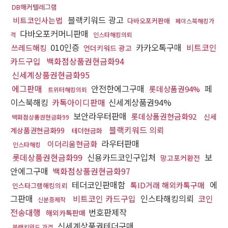
DB해커텔레그램
블랙키워드 광고
비트코인사는법
다바오포커판매
페이스북해킹가
다바오포커머니판매
격
인스타해킹의뢰
010인증
카카오톡구매
비트코인
쓰레드해킹
언더키워드 광고
카드구입
백화점상품권현금화94
신세계상품권현금화95
에그판매
안전한에그구매
페
롯데상품권94%
트위터해킹의뢰
이스북해킹
카톡아이디판매
신세계상품권94%
보안라우터판매
롯데상품권현금화92
신세
백화점상품권현금화99
블랙키워드 의뢰
계상품권현금화99
테더현금화
라우터판매
이더리움현금화
인스타해킹
롯데상품권현금화99
신용카드코인구입처
보
망고포커환전
안에그구매
백화점상품권현금화97
테더코인판매함
에
톡ID거래 해외카톡구매
인스타그램해킹의뢰
그판매
비트코인 카드구입
인스타해킹의뢰
코인
신분증제작
전송대행
번호판제작
해외카톡판매
신세계상품권테더구매
블랙키워드 가격