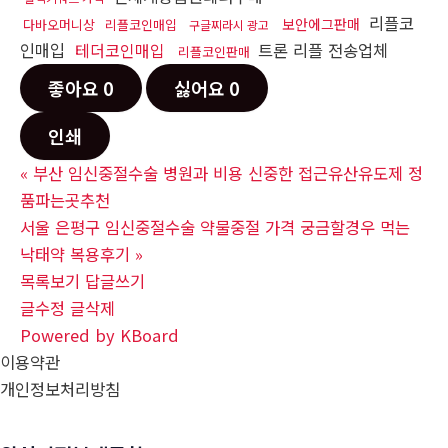
리플코
보안에그판매
다바오머니상
리플코인매입
구글찌라시 광고
인매입
테더코인매입
트론 리플 전송업체
리플코인판매
좋아요
0
싫어요
0
인쇄
«
부산 임신중절수술 병원과 비용 신중한 접근유산유도제 정
품파는곳추천
서울 은평구 임신중절수술 약물중절 가격 궁금할경우 먹는
낙­태약 복용후기
»
목록보기
답글쓰기
글수정
글삭제
Powered by KBoard
이용약관
개인정보처리방침