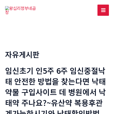
콘
텐
Mai
츠
로
Men
건
너
뛰
기
자유게시판
임신초기 인5주 6주 임신중절낙
태 안전한 방법을 찾는다면 낙­태
약물 구입사이트 데 병원에서 낙
태약 주나요?~유산약 복용후관
계가능한시기와 낙태확인방법