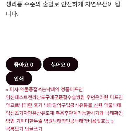
생리통 수준의 출혈로 안전하게 자연유산이 됩
니다.
좋아요
0
싫어요
0
인쇄
«
미사 약물중절먹는낙­태약 정품미­프진
임신테스트전라남도구례군중절수술병원 우먼온리원 미프진
약으로낙태한 후기 낙태알약구입공식유통몰 신원 약물낙태
임신초기자연유산유도제 복용후관계가능한시기와 낙태확인
방법 기희미한두줄 병원낙태약인공낙태약비용및효능
»
목록보기
답글쓰기