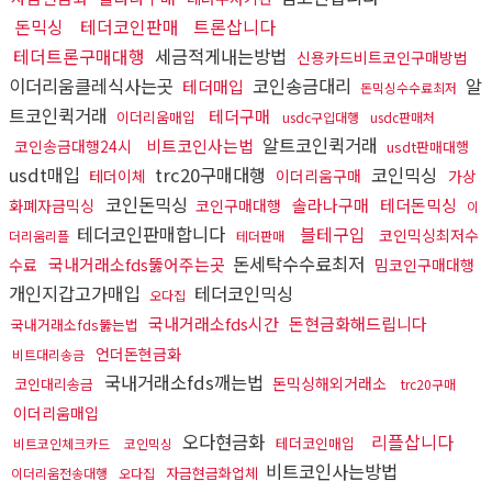
돈믹싱
테더코인판매
트론삽니다
테더트론구매대행
세금적게내는방법
신용카드비트코인구매방법
이더리움클레식사는곳
코인송금대리
알
테더매입
돈믹싱수수료최저
트코인퀵거래
테더구매
이더리움매입
usdc구입대행
usdc판매처
알트코인퀵거래
비트코인사는법
코인송금대행24시
usdt판매대행
usdt매입
trc20구매대행
코인믹싱
테더이체
이더리움구매
가상
코인돈믹싱
솔라나구매
테더돈믹싱
화폐자금믹싱
코인구매대행
이
테더코인판매합니다
블테구입
코인믹싱최저수
더리움리플
테더판매
돈세탁수수료최저
국내거래소fds뚫어주는곳
수료
밈코인구매대행
개인지갑고가매입
테더코인믹싱
오다집
국내거래소fds시간
돈현금화해드립니다
국내거래소fds뚫는법
언더돈현금화
비트대리송금
국내거래소fds깨는법
돈믹싱해외거래소
코인대리송금
trc20구매
이더리움매입
오다현금화
리플삽니다
테더코인매입
비트코인체크카드
코인믹싱
비트코인사는방법
자금현금화업체
이더리움전송대행
오다집