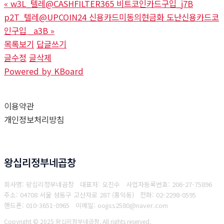
«
w3L_텔레@CASHFILTER365 비트코인카드구입_j7B
p2T_텔레@UPCOIN24 신용카드미동의현금화 도난신용카드코
인구입 _a3B
»
목록보기
답글쓰기
글수정
글삭제
Powered by KBoard
이용약관
개인정보처리방침
왕십리정부네곱창
회사명: 왕십리정부네곱창 대표자: 오진수
사업자등록번호: 206-27-75896
주소: 04708 서울 성동구 고산자로 287 (홍익동)
전화: 02-2298-0595
핸드폰: 010-3651-0965
이메일: oojjss2580@naver.com
Copyright © 2025 왕십리정부네곱창. All rights reserved.