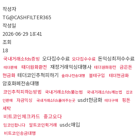
작성자
TG@CASHFILTER365
작성일
2026-06-29 18:41
조회
18
오다집수수료
돈믹싱최저수수료
국내거래소fds증빙
오다집수수료
재정거래믹싱대행사
태더원화환전
금은돈
테더원화환전
테더판매
테더코인추척피하기
현금화
블테구입
테더현금화
솔라나전송대행
암호화폐전송대행
코인추적피하는방법
국내거래소fds뚫는법
국내거래소fds깨는법
잡코
usdt현금화
핑돈
자금믹싱
인판매
국내거래소fds뚫어주는곳
테더구매
세탁
비트코인체크카드
중고오다
usdc매입
알트코인퀵거래
밈코인팝니다
비트코인송금대행