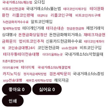
오다집
국내거래소fds깨는법
국내거래소fds뚫는법
테더원화
비트코인현금화
테더코인이체구입
환전
리플코인판매
리플코인구매
비트코인카드구매
대검믹싱
알트코인매입
fx현금화최저수수료
테더개인거래
테더손대손
재정거래믹
탈세하는방법
현금돈현금화
싱대행사
돈현금화당일정산
돈현금화해외거래소
재테크자금현
금화문의
업비트코인추적
신용카드현금화수수료
테더코인계좌이
코인돈현금화
비트코인구입
코인송금대행24시
체
usdc현금화
테더무통테더전송대행
국내거래소fds막혔을때
이더리움파는곳
트론리플전송업체
테더이체
국내거래소fds해결업체
이더리움구매
카지노믹싱
검돈세탁문의
국내거래소fds증빙
정치자금세탁방법
해외자금
xrp전송대행
세무조사피하는방법
좋아요
0
싫어요
0
인쇄