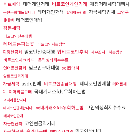
테더개인거래
비트코인개인거래
재정거래세탁대행사
비트매입
테더개인거래
자금세탁업체
코인구
돈현금화해드립니다
탈세하는방법
테더코인매입
매대행
검돈세탁
비트코인전송대행
테더트론파는곳
비트코인사는방법
밈코인전송대행
업비트코인추적
횡령현금화
세무조사피하는방법
비트코인체크카드
돈믹싱최저수수료
밈코인구매대행
언더돈현금화
sol판매처
알트코인퀵거래
usdc판매
테더코인판매함
자금세탁
비트코인송금대행
테더돈세
국내거래소fds우회하는법
이더리움구매
탁
이더리움삽니다
코인믹싱최저수수료
국내거래소fds우회하는법
테더코인판매합니다
테더코인판매
코인현금직거래
자금현금화
밈코인삽니다
자금현금화
솔라나구매
테더수사기관