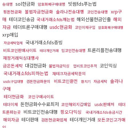
sol현금화
빗썸fds푸는법
송대행
암호화폐구매대행
xrp구
불법자금현금화
솔라나전송대행
핑돈현금화
코인전송대행
매
테더코인송금
해외선물현금인출
해외
국내거래소fds깨는법
자금
테더트론구매대행
usdc현금화
코인이체구입
암호화폐구매대행
xrp매입
국내거래소fds증빙
자금세탁업체
트론리플전송대행
비트코인판매사이트
밈코인전송대행
테더개인거래
재정거래믹싱대행사
대검현금화
코인믹싱
금은돈세탁
불법자금믹싱
업비트코인추적
국내거래소fds피하는법
재테크자금세탁문의
솔라나
비트코인환전
검돈현금화문의
자금세탁
usdc구입대행
환치기
구매
테더현금화
코인구매사이트
돈현금화수수료최저
테더이체
코인해외지갑매입
usdc판매처
테더
비트코인전송대행
핑오다믹싱
트론파는곳
국내거래소fds송금시간
테더판매
테더개인거래
해외자금
모든코인고가매
검돈현금화업체
입