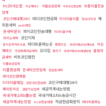
trc20사는법
트론리플전송
리플송금업체
믹싱재테크
비트코인현금화
업체
테더코인현금화
해
코인구매대행24시
이더리움리플
핑오다믹싱
외돈세탁
usdc매입
돈세탁문의
파이코인전송대행
이더리움구매
코인이체
카지노세탁
테더트론파는곳
믹싱
돈믹싱최저수수료
횡령믹싱
국내거래소fds깨는법
오다집
재테크
불법자
가상화폐자금세탁
환치기
국내거래소fds해결방법
비트코인환전
금세탁
리플송금업체
리플현금화
돈세탁안전업체
현금돈세탁
테더코인판매함
이더리움매입
코인구매대행24시
모든코인현금화
세금적게내는방법
해외돈믹싱
검돈믹싱업체
국내거래소fds뚫는법
국내거래소fds송금시간
세금적게내는방법
자금현금화문의
테더트론파는
trc20전송대행