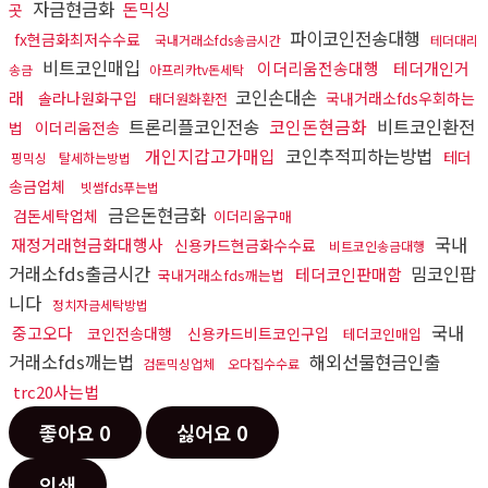
자금현금화
돈믹싱
곳
파이코인전송대행
fx현금화최저수수료
국내거래소fds송금시간
테더대리
비트코인매입
이더리움전송대행
테더개인거
송금
아프리카tv돈세탁
코인손대손
래
솔라나원화구입
국내거래소fds우회하는
태더원화환전
트론리플코인전송
코인돈현금화
비트코인환전
법
이더리움전송
개인지갑고가매입
코인추적피하는방법
테더
핑믹싱
탈세하는방법
송금업체
빗썸fds푸는법
금은돈현금화
검돈세탁업체
이더리움구매
국내
재정거래현금화대행사
신용카드현금화수수료
비트코인송금대행
거래소fds출금시간
밈코인팝
테더코인판매함
국내거래소fds깨는법
니다
정치자금세탁방법
국내
중고오다
코인전송대행
신용카드비트코인구입
테더코인매입
거래소fds깨는법
해외선물현금인출
검돈믹싱업체
오다집수수료
trc20사는법
좋아요
0
싫어요
0
인쇄