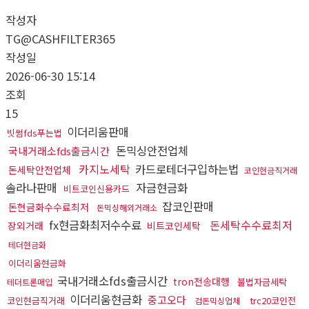
작성자
TG@CASHFILTER365
작성일
2026-06-30 15:14
조회
15
이더리움판매
빗썸fds푸는법
돈믹싱안전업체
국내거래소fds출금시간
카지노세탁
카드로테더구입하는법
돈세탁안전업체
코인현금직거래
솔라나판매
자금현금화
비트코인신용카드
잡코인판매
돈현금화수수료최저
돈믹싱해외거래소
fx현금화최저수수료
돈세탁수수료최저
장외거래
비트코인세탁
테더현금화
이더리움현금화
국내거래소fds출금시간
tron전송대행
불법자금세탁
테더트론매입
이더리움현금화
중고오다
코인현금직거래
trc20코인전
검돈믹싱업체