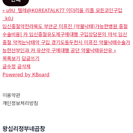
«
u9U_텔레@KOREATALK77 이더리움 리플 모든코인구입
_k0J
임신중절약전라북도 부안군 미프진 (약물낙태)가능한병원 중절
수술비용| 카 임신중절유도제구매대행 구입상담문의 마석 임신
중절 약먹는낙­태약 구입 경기도동두천시 미프진 약물낙태수술가
능한산부인과 카 유산약 구매대행 공단 약물낙태유산유
»
목록보기
답글쓰기
글수정
글삭제
Powered by KBoard
이용약관
개인정보처리방침
왕십리정부네곱창