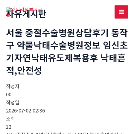
콘
자유게시판
텐
Mai
츠
로
서울 중절수술병원상담후기 동작
Men
건
구 약물낙태수술병원정보 임신초
너
뛰
기자연낙태유도제복용후 낙태흔
기
적,안전성
작성자
00
작성일
2026-07-02 02:36
조회
12