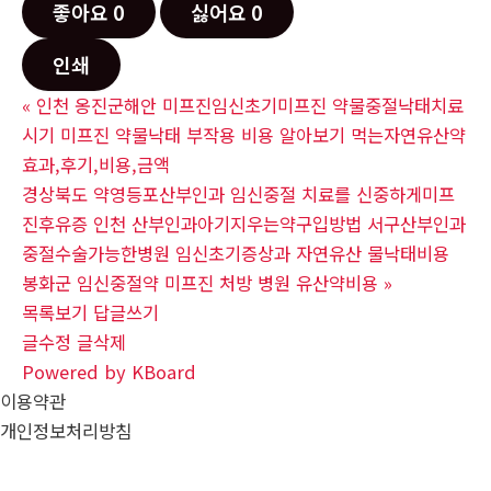
좋아요
0
싫어요
0
인쇄
«
인천 옹진군해안 미프진임신초기미프진 약물중절낙태치료
시기 미프진 약물낙태 부작용 비용 알아보기 먹는자연유산약
효과,후기,비용,금액
경상북도 약영등포산부인과 임신중절 치료를 신중하게미프
진후유증 인천 산부인과아기지우는약구입방법 서구산부인과
중절수술가능한병원 임신초기증상과 자연유산 물낙태비용
봉화군 임신중절약 미프진 처방 병원 유산약비용
»
목록보기
답글쓰기
글수정
글삭제
Powered by KBoard
이용약관
개인정보처리방침