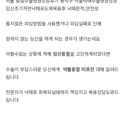
서울 중절수술병원상담후기 동작구 약물낙태수술병원정보
임신초기자연낙태유도제복용후 낙태흔적,안전성
옳지않은 피임방법을 사용했거나 피임실패로 인해
원하지 않는 임신을 하게 되는 경우가 생기는데요
어쩔수없는 상황에 처해
임신중절
을 고민하게되었다면
수술이 부담스러운 당신에게
약물중절 미프진
대해 알려드
립니다
전문의가 낙태후 회복되실때까지 책임지고 복용상담도와드
립니다