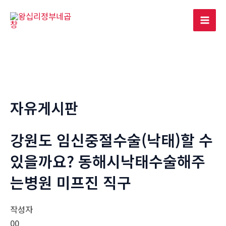
콘
텐
Mai
츠
로
Men
건
너
뛰
기
자유게시판
강원도 임신중절수술(낙태)할 수
있을까요? 동해시낙태수술해주
는병원 미­프진 직구
작성자
00