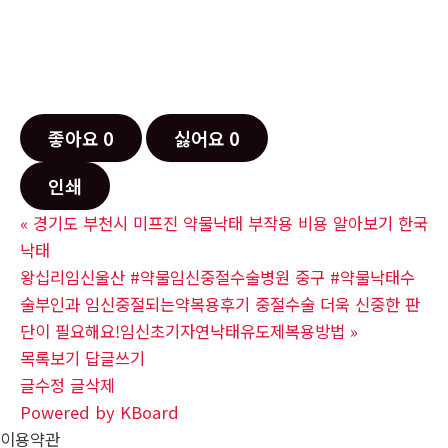
좋아요
0
싫어요
0
인쇄
«
경기도 부천시 미프진 약물낙태 부작용 비용 알아보기 한국
낙­태
왕십리임신울산 #약물임신중절수술병원 중구 #약물낙태수
술부인과 임신중절되는약복용후기 중절수술 더욱 신중한 판
단이 필요해요!임신초기자연낙태유도제복용방법
»
목록보기
답글쓰기
글수정
글삭제
Powered by KBoard
이용약관