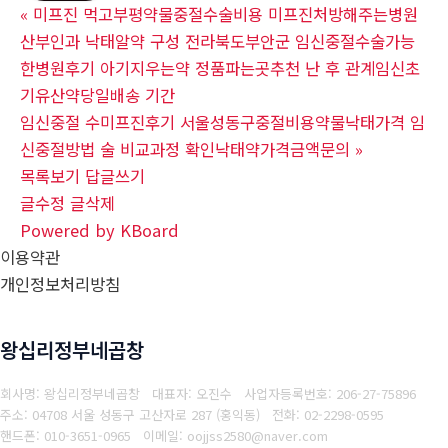
«
미프진 먹고부평약물중절수술비용 미프진처방해주는병원
산부인과 낙­태알약 구성 전라북도부안군 임신중절수술가능
한병원후기 아기지우는약 정품파는곳추천 난 후 관계임신초
기유산약당일배송 기간
임신중절 수미프진후기 서울성동구중절비용약물낙태가격 임
신중절방법 술 비교과정 확인낙태약가격금액문의
»
목록보기
답글쓰기
글수정
글삭제
Powered by KBoard
이용약관
개인정보처리방침
왕십리정부네곱창
회사명: 왕십리정부네곱창 대표자: 오진수
사업자등록번호: 206-27-75896
주소: 04708 서울 성동구 고산자로 287 (홍익동)
전화: 02-2298-0595
핸드폰: 010-3651-0965
이메일: oojjss2580@naver.com