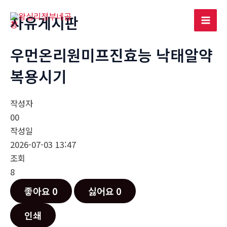
콘
자유게시판
텐
Mai
츠
로
우먼온리원미프진효능 낙­태알약
Men
건
복용시기
너
뛰
기
작성자
00
작성일
2026-07-03 13:47
조회
8
좋아요
0
싫어요
0
인쇄