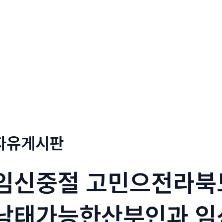
정부네곱창
메뉴소개
보도자료
자유게시판
임신중절 고민으전라북
낙태가능한산부인과 임