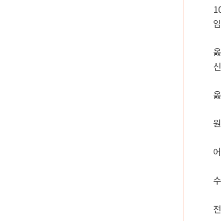
1
임
옳
옳
원
어
수
전