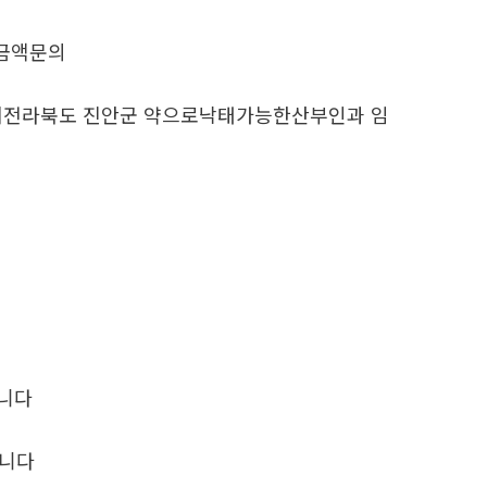
금액문의
이전라북도 진안군 약으로낙태가능한산부인과 임
립니다
립니다