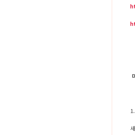
h
h
미
1
새