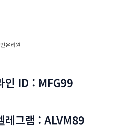
우먼온리원
라인 ID : MFG99
텔레그램 : ALVM89