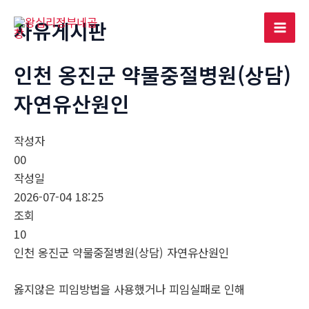
콘
자유게시판
텐
Mai
츠
로
인천 옹진군 약물중절병원(상담)
Men
건
자연유산원인
너
뛰
기
작성자
00
작성일
2026-07-04 18:25
조회
10
인천 옹진군 약물중절병원(상담) 자연유산원인
옳지않은 피임방법을 사용했거나 피임실패로 인해