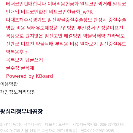
테더코인판매합니다 이더리움현금화 알트코인퀵거래 알트코
인매입 비트코인환전 비트코인현금화_w7K
다대포해수욕경기도 임신약물중절수술정보 안성시 중절수술
병원 비용 낙태유도제정품구입방법 부산강서구 정품미프진
복용으로 원치않은 임신고민 해결방법 약물낙­태약 전라남도
신안군 미프진 약물낙태 부작용 비용 알아보기 임신중절유도
약복용후
»
목록보기
답글쓰기
글수정
글삭제
Powered by KBoard
이용약관
개인정보처리방침
왕십리정부네곱창
회사명: 왕십리정부네곱창 대표자: 오진수
사업자등록번호: 206-27-75896
주소: 04708 서울 성동구 고산자로 287 (홍익동)
전화: 02-2298-0595