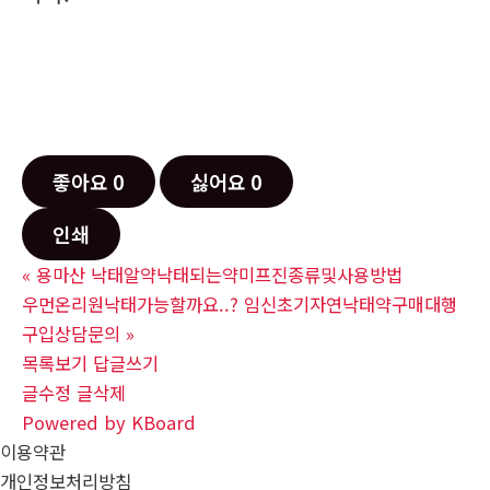
좋아요
0
싫어요
0
인쇄
«
용마산 낙태알약낙태되는약미프진종류및사용방법
우먼온리원낙태가능할까요..? 임신초기자연낙태약구매대행
구입상담문의
»
목록보기
답글쓰기
글수정
글삭제
Powered by KBoard
이용약관
개인정보처리방침