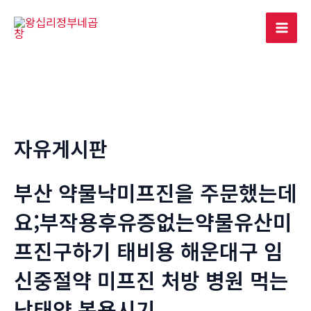
콘
텐
Mai
츠
로
Men
건
너
뛰
기
자유게시판
부산 약물낙미프진을 주문했는데
요;부작용후유증없는약물유산미
프진구하기 태비용 해운대구 임
신중절약 미프진 처방 병원 먹는
낙­태약 복용시기