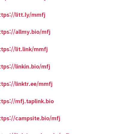
ttps://litt.ly/mmfj
ttps://allmy.bio/mfj
ttps://lit.link/mmfj
ttps://linkin.bio/mfj
ttps://linktr.ee/mmfj
ttps://mfj.taplink.bio
ttps://campsite.bio/mfj