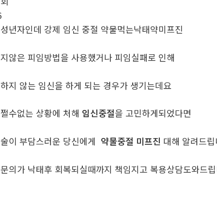
조회
6
성년자인데 강제 임신 중절 약물먹는낙­태약미­프진
지않은 피임방법을 사용했거나 피임실패로 인해
하지 않는 임신을 하게 되는 경우가 생기는데요
쩔수없는 상황에 처해
임신중절
을 고민하게되었다면
술이 부담스러운 당신에게
약물중절 미프진
대해 알려드
문의가 낙태후 회복되실때까지 책임지고 복용상담도와드