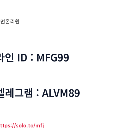
우먼온리원
라인 ID : MFG99
텔레그램 : ALVM89
ttps://solo.to/mfj