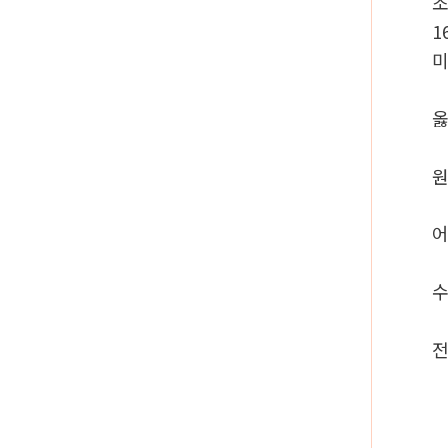
1
미
옳
원
어
수
전