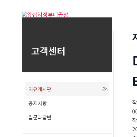
콘
텐
츠
로
건
고객센터
너
뛰
기
자유게시판
공지사항
0
질문과답변
2