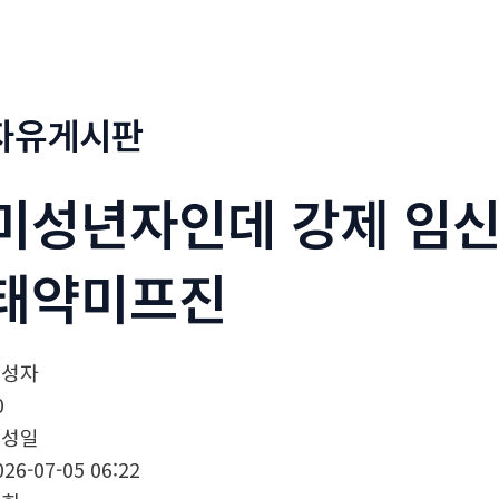
정부네곱창
메뉴소개
보도자료
자유게시판
미성년자인데 강제 임신
태약미­프진
작성자
0
작성일
026-07-05 06:22