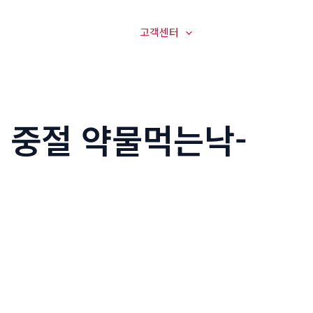
매장전경
온라인문의
고객센터
오시는길
 중절 약물먹는낙­