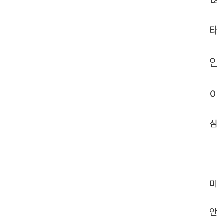
심
미
안