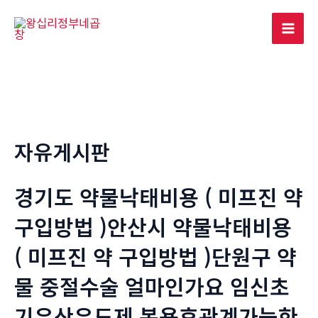
콘
텐
Mai
츠
로
Men
건
너
뛰
기
자유게시판
경기도 약물낙태비용 ( 미프진 약
구입방법 )안산시 약물낙태비용
( 미프진 약 구입방법 )단원구 약
물 중절수술 얼마인가요 임신초
기유산유도제 복용후관계가능한