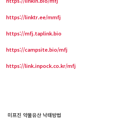
https://linkin.bio/mfj
https://linktr.ee/mmfj
https://mfj.taplink.bio
https://campsite.bio/mfj
https://link.inpock.co.kr/mfj
미프진 약물유산 낙태방법