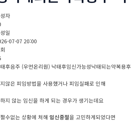
작성자
0
작성일
026-07-07 20:00
조회
6
태후음주 (우먼온리원) 낙태후임신가능성낙태되는약복용후
지않은 피임방법을 사용했거나 피임실패로 인해
하지 않는 임신을 하게 되는 경우가 생기는데요
쩔수없는 상황에 처해
임신중절
을 고민하게되었다면