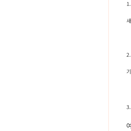
1
새
2
기
3