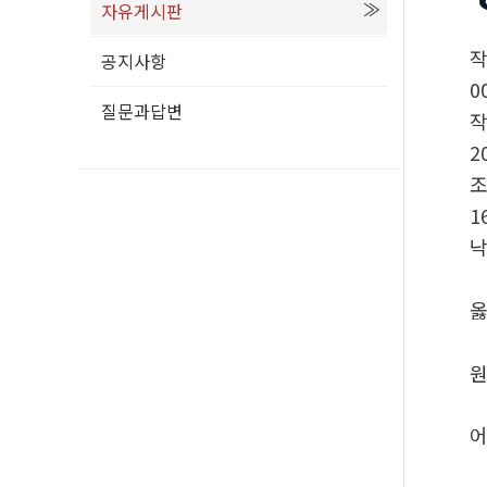
자유게시판
공지사항
0
질문과답변
2
1
낙
옳
원
어