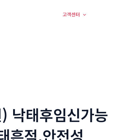
매장전경
온라인문의
고객센터
오시는길
) 낙태후임신가능
태흔적,안전성