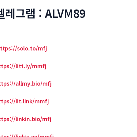
텔레그램 : ALVM89
ttps://solo.to/mfj
ttps://litt.ly/mmfj
ttps://allmy.bio/mfj
ttps://lit.link/mmfj
ttps://linkin.bio/mfj
ttps://linktr.ee/mmfj