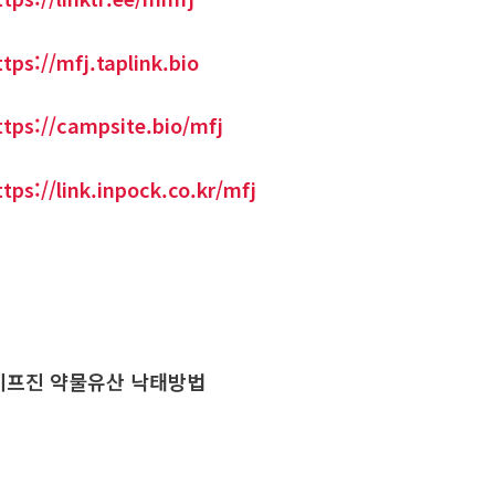
ttps://mfj.taplink.bio
ttps://campsite.bio/mfj
ttps://link.inpock.co.kr/mfj
프진 약물유산 낙태방법