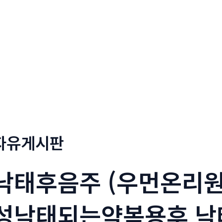
정부네곱창
메뉴소개
보도자료
자유게시판
낙태후음주 (우먼온리원
성낙태되는약복용후 낙