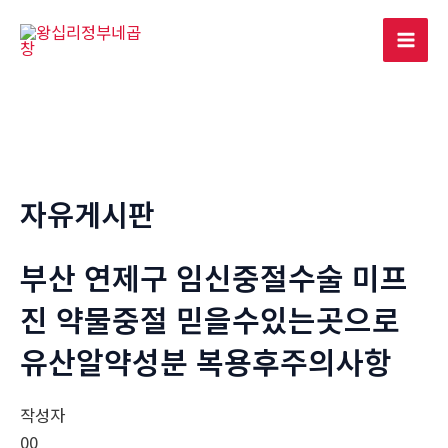
콘
텐
Mai
츠
로
Men
건
너
뛰
기
자유게시판
부산 연제구 임신중절수술 미프
진 약물중절 믿을수있는곳으로
유산알약성분 복용후주의사항
작성자
00