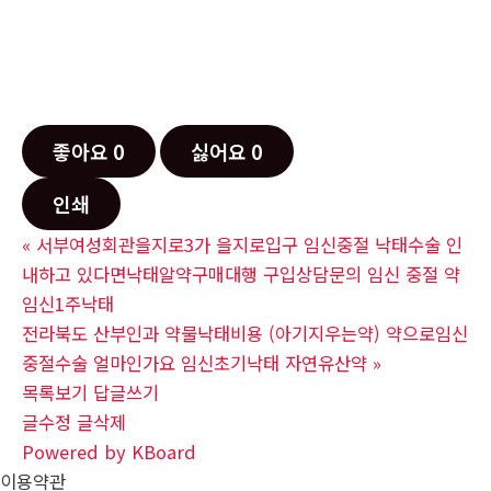
좋아요
0
싫어요
0
인쇄
«
서부여성회관을지로3가 을지로입구 임신중절 낙태수술 인
내하고 있다면낙태알약구매대행 구입상담문의 임신 중절 약
임신1주낙­태
전라북도 산부인과 약물낙태비용 (아기지우는약) 약으로임신
중절수술 얼마인가요 임신초기낙­태 자연유산약
»
목록보기
답글쓰기
글수정
글삭제
Powered by KBoard
이용약관