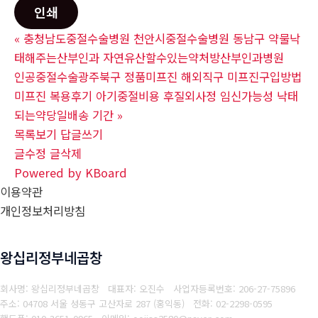
인쇄
«
충청남도중절수술병원 천안시중절수술병원 동남구 약물낙
태해주는산부인과 자연유산할수있는약처방산부인과병원
인공중절수술광주북구 정품미프진 해외직구 미프진구입방법
미프진 복용후기 아기중절비용 후질외사정 임신가능성 낙태
되는약당일배송 기간
»
목록보기
답글쓰기
글수정
글삭제
Powered by KBoard
이용약관
개인정보처리방침
왕십리정부네곱창
회사명: 왕십리정부네곱창 대표자: 오진수
사업자등록번호: 206-27-75896
주소: 04708 서울 성동구 고산자로 287 (홍익동)
전화: 02-2298-0595