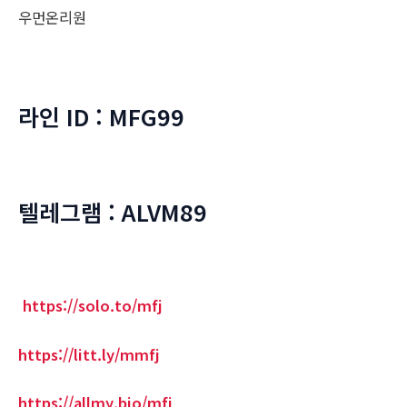
우먼온리원
라인 ID : MFG99
텔레그램 : ALVM89
https://solo.to/mfj
https://litt.ly/mmfj
https://allmy.bio/mfj