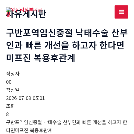
콘
자유게시판
텐
Mai
츠
로
구반포역임신중절 낙태수술 산부
Men
건
인과 빠른 개선을 하고자 한다면
너
뛰
미­프진 복용후관계
기
작성자
00
작성일
2026-07-09 05:01
조회
8
구반포역임신중절 낙태수술 산부인과 빠른 개선을 하고자 한
다면미­프진 복용후관계