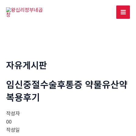
콘
텐
Mai
츠
로
Men
건
너
뛰
기
자유게시판
임신중절수술후통증 약물유산약
복용후기
작성자
00
작성일