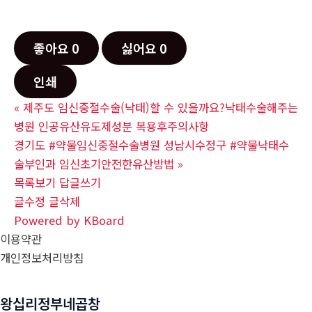
좋아요
0
싫어요
0
인쇄
«
제주도 임신중절수술(낙태)할 수 있을까요?낙태수술해주는
병원 인공유산유도제성분 복용후주의사항
경기도 #약물임신중절수술병원 성남시수정구 #약물낙태수
술부인과 임신초기안전한유산방법
»
목록보기
답글쓰기
글수정
글삭제
Powered by KBoard
이용약관
개인정보처리방침
왕십리정부네곱창