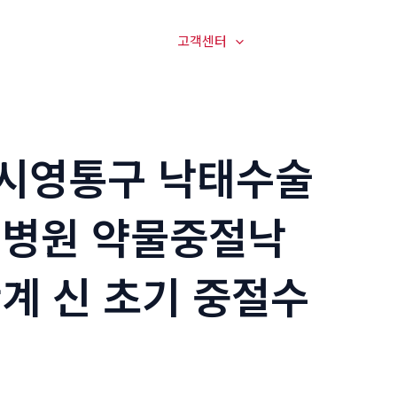
매장전경
온라인문의
고객센터
오시는길
시영통구 낙태수술
술병원 약물중절낙
계 신 초기 중절수