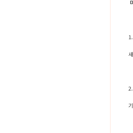
미
1
새
2
기