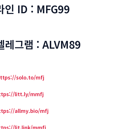
라인 ID : MFG99
텔레그램 : ALVM89
ttps://solo.to/mfj
ttps://litt.ly/mmfj
ttps://allmy.bio/mfj
ttps://lit.link/mmfj