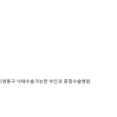
원시영통구 낙태수술가능한 부인과 중절수술병원