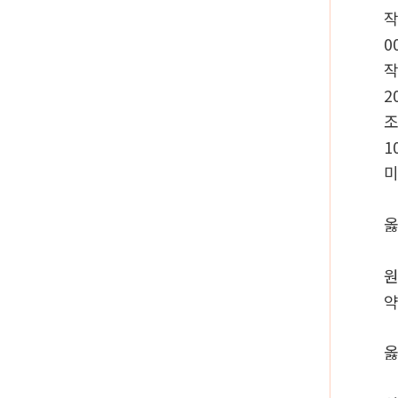
0
2
1
미
옳
원
약
옳