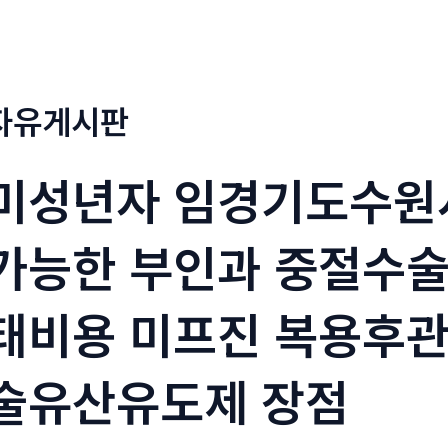
정부네곱창
메뉴소개
보도자료
자유게시판
미성년자 임경기도수원
가능한 부인과 중절수
태비용 미­프진 복용후관
술유산유도제 장점