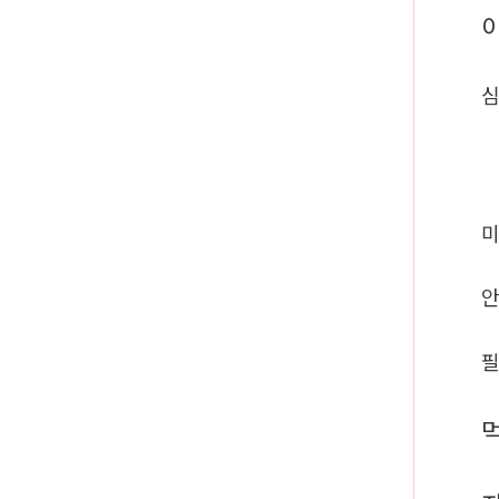
심
미
안
필