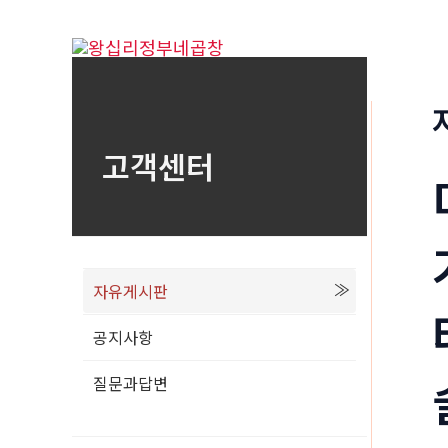
콘
텐
츠
로
건
고객센터
너
뛰
기
자유게시판
공지사항
질문과답변