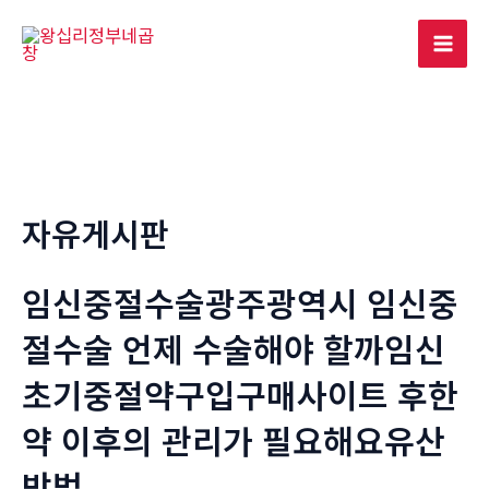
콘
텐
Mai
츠
로
Men
건
너
뛰
기
자유게시판
임신중절수술광주광역시 임신중
절수술 언제 수술해야 할까임신
초기중절약구입구매사이트 후한
약 이후의 관리가 필요해요유산
방법