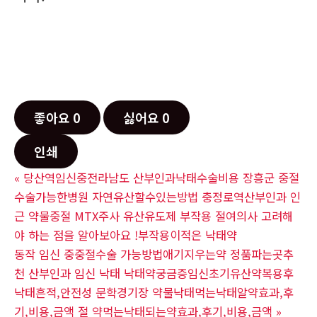
좋아요
0
싫어요
0
인쇄
«
당산역임신중전라남도 산부인과낙태수술비용 장흥군 중절
수술가능한병원 자연유산할수있는방법 충정로역산부인과 인
근 약물중절 MTX주사 유산유도제 부작용 절여의사 고려해
야 하는 점을 알아보아요 !부작용이적은 낙­태약
동작 임신 중중절수술 가능방법애기지우는약 정품파는곳추
천 산부인과 임신 낙태 낙태약궁금증임신초기유산약복용후
낙태흔적,안전성 문학경기장 약물낙태먹는낙태알약효과,후
기,비용,금액 절 약먹는낙태되는약효과,후기,비용,금액
»