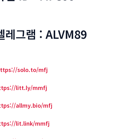
텔레그램 : ALVM89
ttps://solo.to/mfj
ttps://litt.ly/mmfj
ttps://allmy.bio/mfj
ttps://lit.link/mmfj