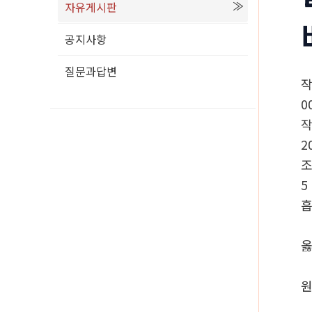
자유게시판
공지사항
질문과답변
0
2
5
흡
옳
원