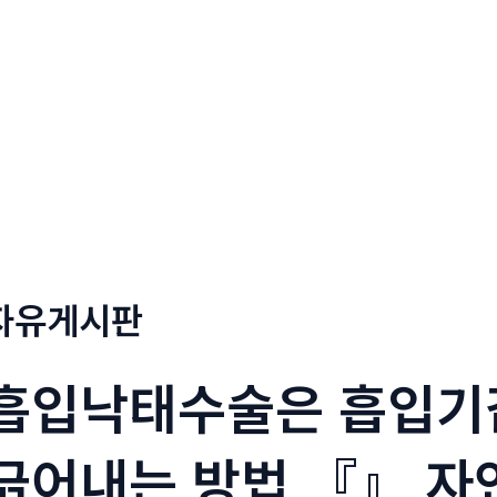
정부네곱창
메뉴소개
보도자료
자유게시판
흡입낙태수술은 흡입기
긁어내는 방법 『』 