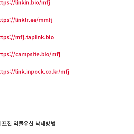
ttps://linkin.bio/mfj
ttps://linktr.ee/mmfj
ttps://mfj.taplink.bio
ttps://campsite.bio/mfj
ttps://link.inpock.co.kr/mfj
프진 약물유산 낙태방법