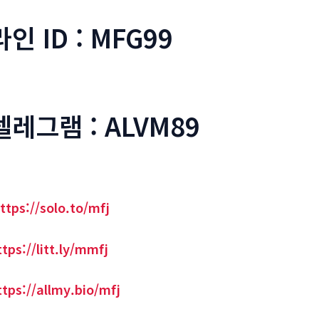
라인 ID : MFG99
텔레그램 : ALVM89
ttps://solo.to/mfj
ttps://litt.ly/mmfj
ttps://allmy.bio/mfj