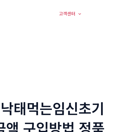
매장전경
온라인문의
고객센터
오시는길
물낙태먹는임신초기
금액 구입방법 정품