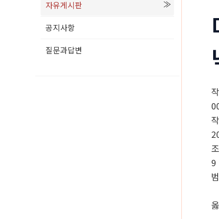
자유게시판
공지사항
질문과답변
0
2
9
범
옳