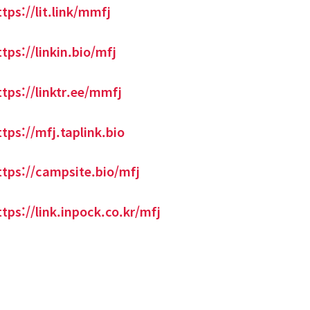
ttps://lit.link/mmfj
ttps://linkin.bio/mfj
ttps://linktr.ee/mmfj
ttps://mfj.taplink.bio
ttps://campsite.bio/mfj
ttps://link.inpock.co.kr/mfj