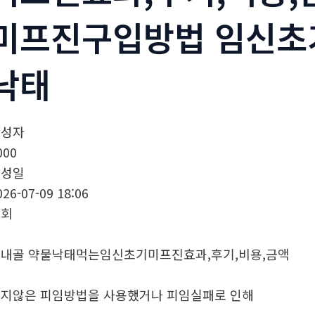
미프진구입방법 임신
낙태
작성자
000
작성일
026-07-09 18:06
조회
내골 약물낙태먹는임신초기미프진효과,후기,비용,금액
지않은 피임방법을 사용했거나 피임실패로 인해