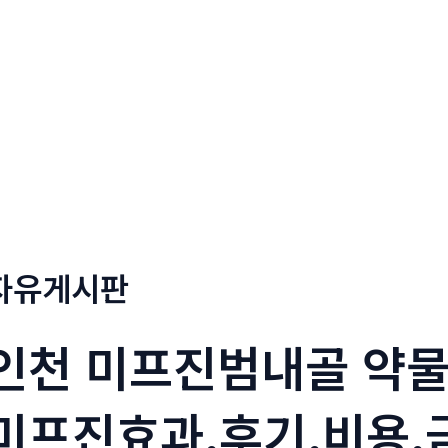
정부네곱창
메뉴소개
보도자료
자유게시판
인천 미프진범내골 약
미프진효과,후기,비용,