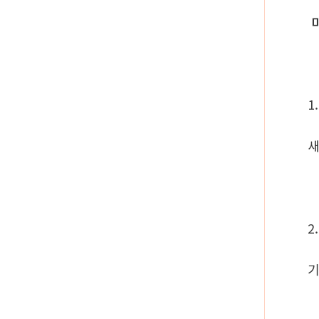
미
1
새
2
기