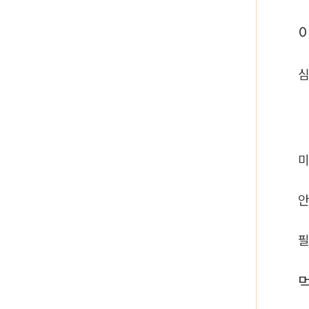
심
미
안
필