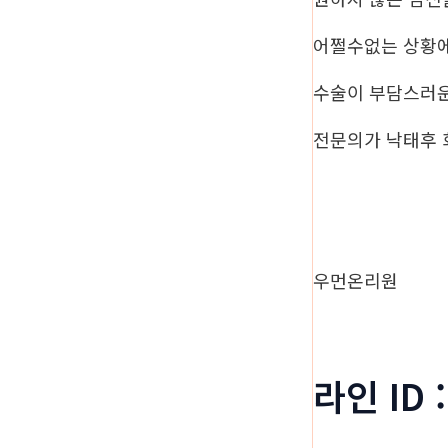
어쩔수없는 상황
수술이 부담스러
전문의가 낙태후
우먼온리원
라인 ID 