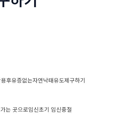
부작용후유증없는자연낙태유도제구하기
음가는 곳으로임신초기 임신중절