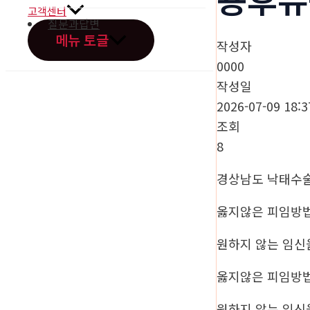
고객센터
질문과답변
메뉴 토글
작성자
0000
작성일
2026-07-09 18:3
조회
오시는길
8
경상남도 낙태수
옳지않은 피임방
원하지 않는 임신
옳지않은 피임방
원하지 않는 임신