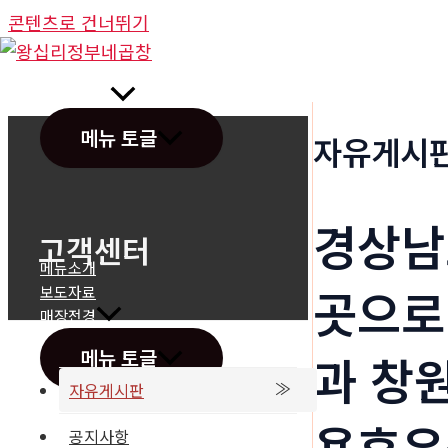
콘텐츠로 건너뛰기
정부네곱창
메뉴 토글
자유게시
경상남
고객센터
메뉴소개
곳으로
보도자료
매장전경
메뉴 토글
과 창
자유게시판
용후유
공지사항
온라인문의