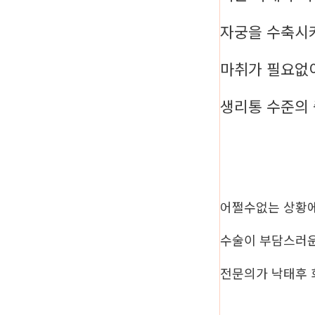
자궁을 수축시
마취가 필요없
생리통 수준의
어쩔수없는 상황
수술이 부담스러
전문의가 낙태후