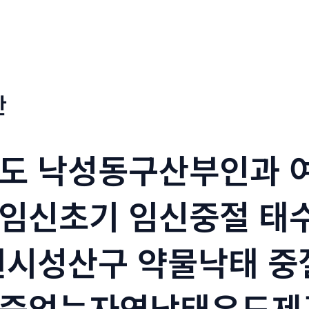
판
도 낙성동구산부인과 
임신초기 임신중절 태
원시성산구 약물낙태 중
증없는자연낙태유도제