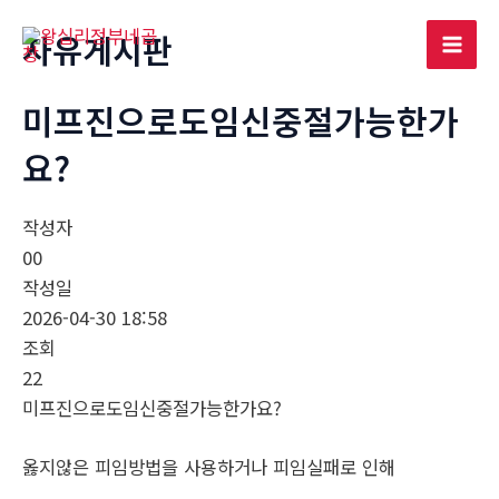
콘
자유게시판
텐
Mai
츠
로
미프진으로도임신중절가능한가
Men
건
요?
너
뛰
기
작성자
00
작성일
2026-04-30 18:58
조회
22
미프진으로도임신중절가능한가요?
옳지않은 피임방법을 사용하거나 피임실패로 인해