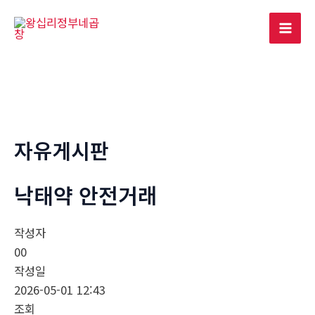
콘
텐
Mai
츠
로
Men
건
너
뛰
기
자유게시판
낙­태약 안전거래
작성자
00
작성일
2026-05-01 12:43
조회