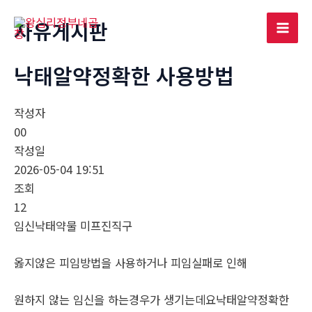
콘
자유게시판
텐
Mai
츠
로
낙­태알약정확한 사용방법
Men
건
너
작성자
뛰
00
기
작성일
2026-05-04 19:51
조회
12
임신낙­태약물 미­프진직구
옳지않은 피임방법을 사용하거나 피임실패로 인해
원하지 않는 임신을 하는경우가 생기는데요낙­태알약정확한