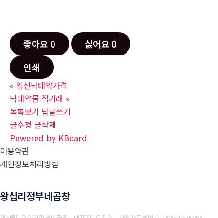
좋아요
0
싫어요
0
인쇄
«
임신낙­태약가격
낙­태약물 직거래
»
목록보기
답글쓰기
글수정
글삭제
Powered by KBoard
이용약관
개인정보처리방침
왕십리정부네곱창
회사명: 왕십리정부네곱창 대표자: 오진수
사업자등록번호: 206-27-75896