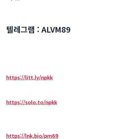
텔레그램 : ALVM89
https://litt.ly/npkk
https://solo.to/npkk
https://lnk.bio/pm69