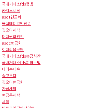
국내거래소fds증빙
카지노세탁
usdt현금화
블랙테더코인전송
핑오다세탁
태더원화환전
usdc현금화
이더리움구매
국내거래소fds송금시간
국내거래소fds피하는법
테더손대손
중고오다
핑오다현금화
자금세탁
현금돈세탁
세탁