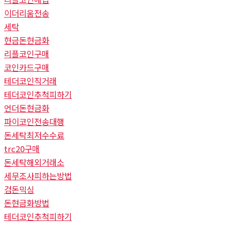
이더리움전송
세탁
현금돈현금화
리플코인구매
코인카드구매
테더코인직거래
테더코인추척피하기
언더돈현금화
파이코인전송대행
돈세탁최저수수료
trc20구매
돈세탁해외거래소
세무조사피하는방법
검돈믹싱
돈현금화방법
테더코인추척피하기