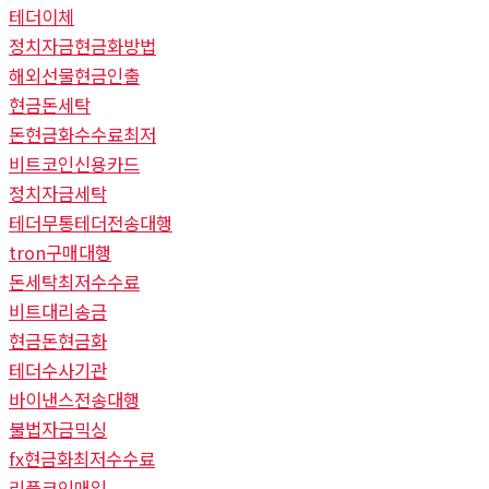
테더이체
정치자금현금화방법
해외선물현금인출
현금돈세탁
돈현금화수수료최저
비트코인신용카드
정치자금세탁
테더무통테더전송대행
tron구매대행
돈세탁최저수수료
비트대리송금
현금돈현금화
테더수사기관
바이낸스전송대행
불법자금믹싱
fx현금화최저수수료
리플코인매입