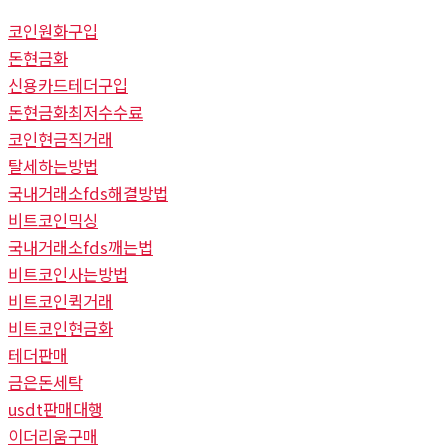
코인원화구입
돈현금화
신용카드테더구입
돈현금화최저수수료
코인현금직거래
탈세하는방법
국내거래소fds해결방법
비트코인믹싱
국내거래소fds깨는법
비트코인사는방법
비트코인퀵거래
비트코인현금화
테더판매
금은돈세탁
usdt판매대행
이더리움구매