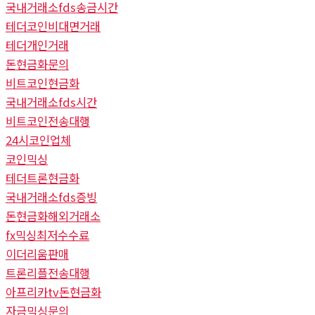
국내거래소fds송금시간
테더코인비대면거래
테더개인거래
돈현금화문의
비트코인현금화
국내거래소fds시간
비트코인전송대행
24시코인업체
코인믹싱
테더트론현금화
국내거래소fds증빙
돈현금화해외거래소
fx믹싱최저수수료
이더리움판매
트론리플전송대행
아프리카tv돈현금화
자금믹싱문의