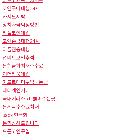
비트코인판매사이트
코인구매대행24시
카지노세탁
정치자금믹싱방법
리플코인매입
코인송금대행24시
리플전송대행
업비트코인추적
돈현금화최저수수료
이더리움매입
카드로테더구입하는법
테더개인거래
국내거래소fds뚫어주는곳
돈세탁수수료최저
usdc현금화
돈믹싱해드립니다
모든코인구입