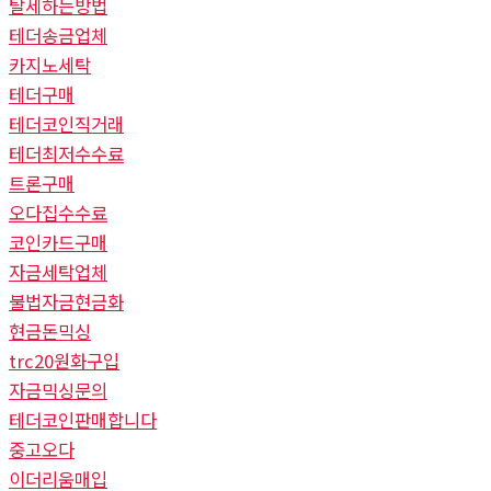
탈세하는방법
테더송금업체
카지노세탁
테더구매
테더코인직거래
테더최저수수료
트론구매
오다집수수료
코인카드구매
자금세탁업체
불법자금현금화
현금돈믹싱
trc20원화구입
자금믹싱문의
테더코인판매합니다
중고오다
이더리움매입