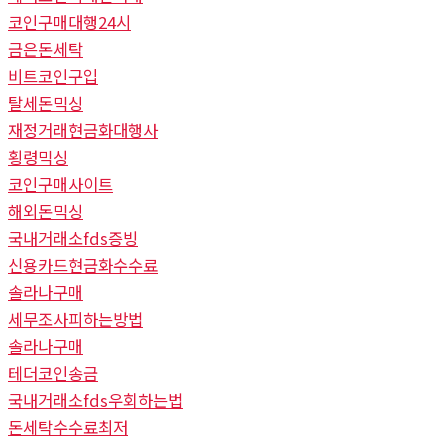
코인구매대행24시
금은돈세탁
비트코인구입
탈세돈믹싱
재정거래현금화대행사
횡령믹싱
코인구매사이트
해외돈믹싱
국내거래소fds증빙
신용카드현금화수수료
솔라나구매
세무조사피하는방법
솔라나구매
테더코인송금
국내거래소fds우회하는법
돈세탁수수료최저