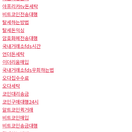
아프리카tv돈세탁
비트코인전송대행
탈세하는방법
탈세돈믹싱
암호화폐전송대행
국내거래소fds시간
언더돈세탁
이더리움매입
국내거래소fds우회하는법
오다집수수료
오다세탁
코인대리송금
코인구매대행24시
알트코인퀵거래
비트코인매입
비트코인송금대행