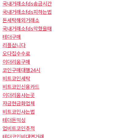
국내거래소fds송금시간
국내거래소fds피하는법
돈세탁해외거래소
국내거래소fds막혔을때
테더구매
리플삽니다
오다집수수료
이더리움구매
코인구매대행24시
비트코인세탁
비트코인신용카드
이더리움사는곳
자금현금화업체
비트코인사는법
테더돈믹싱
업비트코인추적
테더코인비대면거래