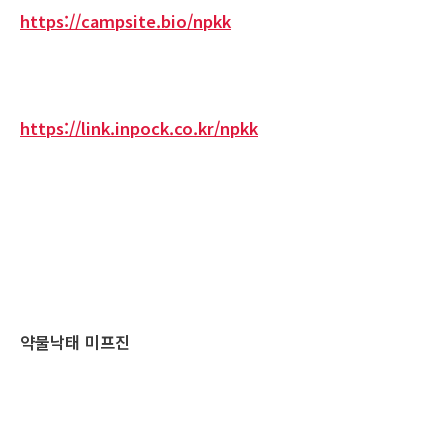
https://campsite.bio/npkk
https://link.inpock.co.kr/npkk
약물낙태 미프진