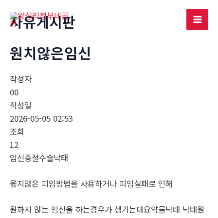
콘
자유게시판
텐
Mai
츠
로
원치않은임신
Men
건
너
작성자
뛰
00
기
작성일
2026-05-05 02:53
조회
12
임신중절수술낙­태
옳지않은 피임방법을 사용하거나 피임실패로 인해
원하지 않는 임신을 하는경우가 생기는데요약물낙­태 낙­태원