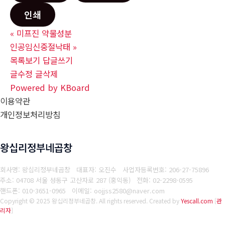
인쇄
«
미­프진 약물성분
인공임신중절낙­태
»
목록보기
답글쓰기
글수정
글삭제
Powered by KBoard
이용약관
개인정보처리방침
왕십리정부네곱창
회사명: 왕십리정부네곱창 대표자: 오진수
사업자등록번호: 206-27-75896
주소: 04708 서울 성동구 고산자로 287 (홍익동)
전화: 02-2298-0595
핸드폰: 010-3651-0965
이메일: oojjss2580@naver.com
Copyright © 2025 왕십리정부네곱창. All rights reserved.
Created by
Yescall.com
[
관
리자
]