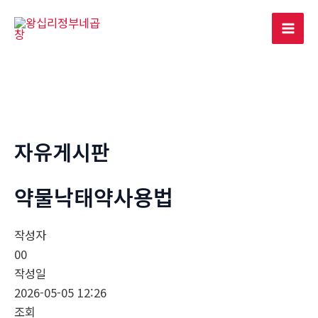
콘
텐
Mai
츠
로
Men
건
너
뛰
기
자유게시판
약물낙­태약사용법
작성자
00
작성일
2026-05-05 12:26
조회