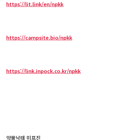
https://lit.link/en/npkk
https://campsite.bio/npkk
https://link.inpock.co.kr/npkk
약물낙태 미프진