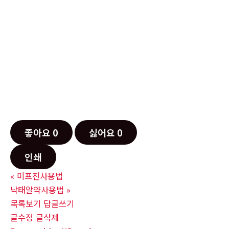
좋아요
0
싫어요
0
인쇄
«
미­프진사용법
낙­태알약사용법
»
목록보기
답글쓰기
글수정
글삭제