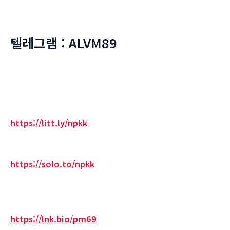
텔레그램 : ALVM89
https://litt.ly/npkk
https://solo.to/npkk
https://lnk.bio/pm69