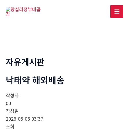
콘
텐
Mai
츠
로
Men
건
너
뛰
기
자유게시판
낙­태약 해외배송
작성자
00
작성일
2026-05-06 03:37
조회