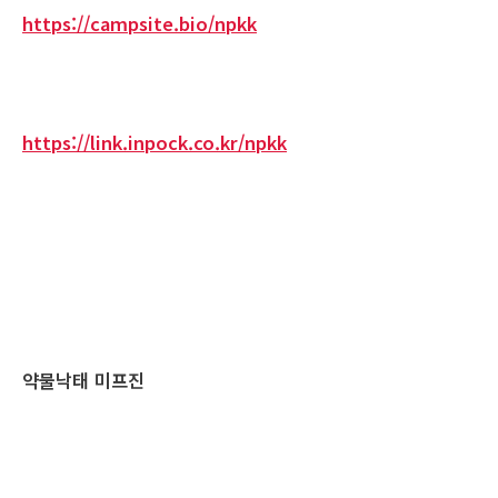
https://campsite.bio/npkk
https://link.inpock.co.kr/npkk
약물낙태 미프진