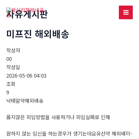
콘
자유게시판
텐
Mai
츠
로
미­프진 해외배송
Men
건
너
작성자
뛰
00
기
작성일
2026-05-06 04:03
조회
9
낙­태알약해외배송
옳지않은 피임방법을 사용하거나 피임실패로 인해
원하지 않는 임신을 하는경우가 생기는데요유산약 해외배미­