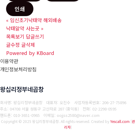
인쇄
«
임신초기낙­태약 해외배송
낙­태알약 사는곳
»
목록보기
답글쓰기
글수정
글삭제
Powered by KBoard
이용약관
개인정보처리방침
왕십리정부네곱창
회사명: 왕십리정부네곱창 대표자: 오진수
사업자등록번호: 206-27-75896
주소: 04708 서울 성동구 고산자로 287 (홍익동)
전화: 02-2298-0595
핸드폰: 010-3651-0965
이메일: oojjss2580@naver.com
Copyright © 2025 왕십리정부네곱창. All rights reserved.
Created by
Yescall.com
[
관
리자
]