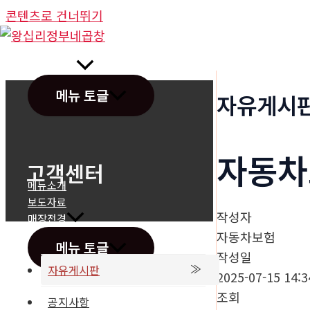
콘텐츠로 건너뛰기
정부네곱창
메뉴 토글
자유게시
자동차
고객센터
메뉴소개
보도자료
작성자
매장전경
자동차보험
메뉴 토글
작성일
자유게시판
2025-07-15 14:3
조회
공지사항
온라인문의