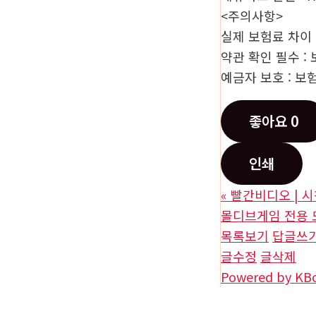
<주의사항>
실제 보험료 차이
약관 확인 필수 
예금자 보호 : 
좋아요
0
인쇄
«
빨간비디오 | 
몰디브게임 전용 
목록보기
답글쓰
글수정
글삭제
Powered by KB