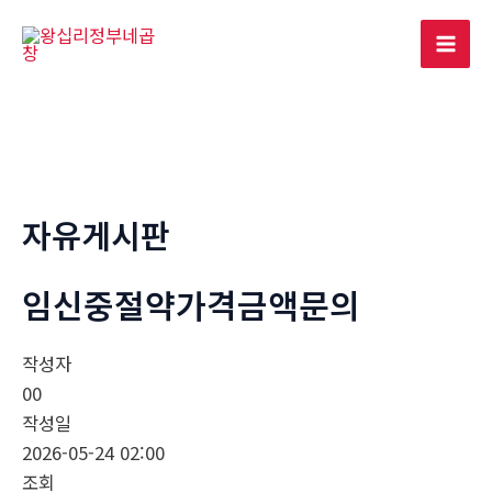
콘
텐
Mai
츠
로
Men
건
너
뛰
기
자유게시판
임신중절약가격금액문의
작성자
00
작성일
2026-05-24 02:00
조회