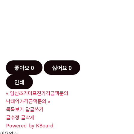
좋아요
0
싫어요
0
인쇄
«
임신초기미프진가격금액문의
낙태약가격금액문의
»
목록보기
답글쓰기
글수정
글삭제
Powered by KBoard
이용약관