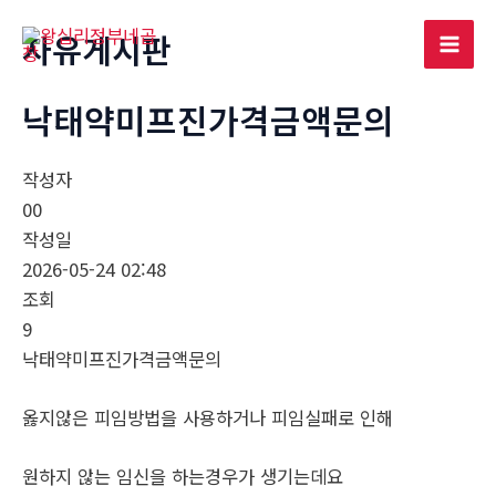
콘
자유게시판
텐
Mai
츠
로
낙태약미프진가격금액문의
Men
건
너
작성자
뛰
00
기
작성일
2026-05-24 02:48
조회
9
낙태약미프진가격금액문의
옳지않은 피임방법을 사용하거나 피임실패로 인해
원하지 않는 임신을 하는경우가 생기는데요