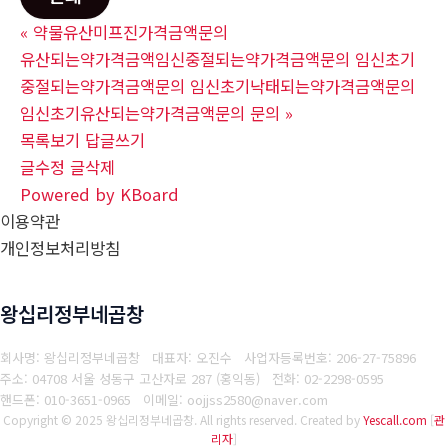
«
약물유산미프진가격금액문의
유산되는약가격금액임신중절되는약가격금액문의 임신초기
중절되는약가격금액문의 임신초기낙태되는약가격금액문의
임신초기유산되는약가격금액문의 문의
»
목록보기
답글쓰기
글수정
글삭제
Powered by KBoard
이용약관
개인정보처리방침
왕십리정부네곱창
회사명: 왕십리정부네곱창 대표자: 오진수
사업자등록번호: 206-27-75896
주소: 04708 서울 성동구 고산자로 287 (홍익동)
전화: 02-2298-0595
핸드폰: 010-3651-0965
이메일: oojjss2580@naver.com
Copyright © 2025 왕십리정부네곱창. All rights reserved.
Created by
Yescall.com
[
관
리자
]