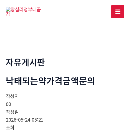
콘
텐
Mai
츠
로
Men
건
너
뛰
기
자유게시판
낙태되는약가격금액문의
작성자
00
작성일
2026-05-24 05:21
조회